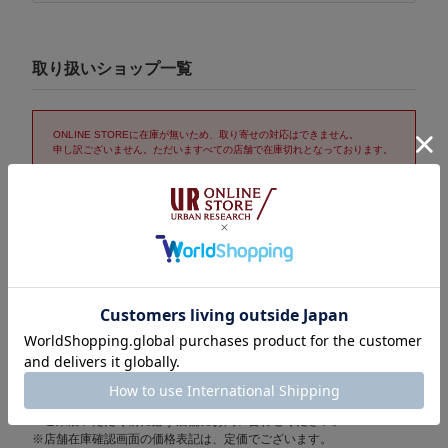
取り扱いショップ一覧
ONLINE STOREに在庫が無いため、取り寄せの対応はできません。
申し訳ございません。ただいますべての店舗で在庫切れとなっております。
取り置き/取り寄せサービス「トリおけーる」について
在庫表示についての注意
※表示の在庫数は1時間おきに更新されます。
売り切れの場合もございますので、詳しくはご利用店舗に直接お問
い合わせください。
また、在庫数として計上されている場合でも他のお客様の取り置き
分となっているケースもございますことをご了承ください。
※セール期間中は在庫変動が激しいため在庫有りの場合でも売り切れ
の場合がございます。
ご来店いただく前に必ず店舗にお問い合わせください。
※店舗在庫確認画面の価格表記は、定価でございます。