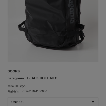
DOORS
patagonia BLACK HOLE MLC
￥34,100 税込
商品番号： CD26110-1180086