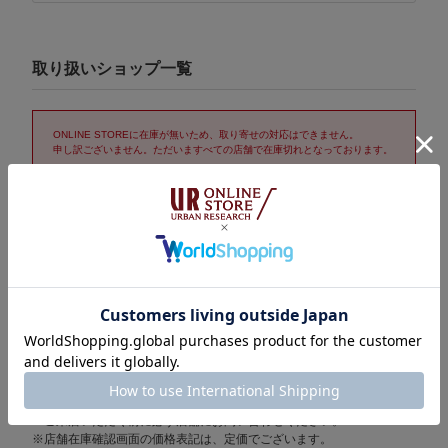
取り扱いショップ一覧
ONLINE STOREに在庫が無いため、取り寄せの対応はできません。
申し訳ございません。ただいますべての店舗で在庫切れとなっております。
取り置き/取り寄せサービス「トリおけーる」について
在庫表示についての注意
※表示の在庫数は1時間おきに更新されます。
売り切れの場合もございますので、詳しくはご利用店舗に直接お問
い合わせください。
また、在庫数として計上されている場合でも他のお客様の取り置き
分となっているケースもございますことをご了承ください。
※セール期間中は在庫変動が激しいため在庫有りの場合でも売り切れ
の場合がございます。
ご来店いただく前に必ず店舗にお問い合わせください。
※店舗在庫確認画面の価格表記は、定価でございます。