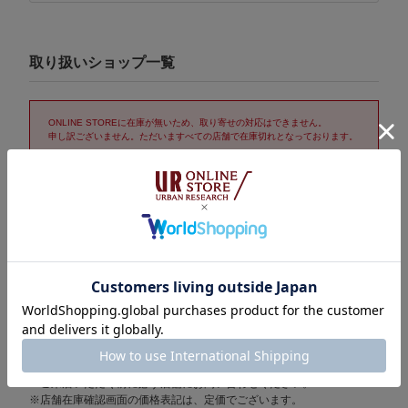
取り扱いショップ一覧
ONLINE STOREに在庫が無いため、取り寄せの対応はできません。
申し訳ございません。ただいますべての店舗で在庫切れとなっております。
取り置き/取り寄せサービス「トリおけーる」について
在庫表示についての注意
※表示の在庫数は1時間おきに更新されます。
売り切れの場合もございますので、詳しくはご利用店舗に直接お問
い合わせください。
また、在庫数として計上されている場合でも他のお客様の取り置き
分となっているケースもございますことをご了承ください。
※セール期間中は在庫変動が激しいため在庫有りの場合でも売り切れ
の場合がございます。
ご来店いただく前に必ず店舗にお問い合わせください。
※店舗在庫確認画面の価格表記は、定価でございます。