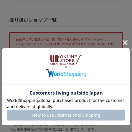
取り扱いショップ一覧
3000円以下の商品のため、取り置き・取り寄せの対応ができません。
申し訳ございません。ただいますべての店舗で在庫切れとなっております。
取り置き/取り寄せサービス「トリおけーる」について
在庫表示についての注意
※表示の在庫数は1時間おきに更新されます。
売り切れの場合もございますので、詳しくはご利用店舗に直接お問
い合わせください。
また、在庫数として計上されている場合でも他のお客様の取り置き
分となっているケースもございますことをご了承ください。
※セール期間中は在庫変動が激しいため在庫有りの場合でも売り切れ
の場合がございます。
ご来店いただく前に必ず店舗にお問い合わせください。
※店舗在庫確認画面の価格表記は、定価でございます。