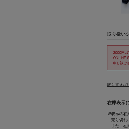
取り扱い
3000
ONLIN
申し訳ご
取り置き/
在庫表示
※表示の在
売り切れの
また、在庫