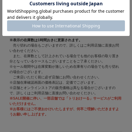
取り置き/取り寄せサービス「トリおけーる」について
在庫表示についての注意
※表示の在庫数は1時間おきに更新されます。
売り切れの場合もございますので、詳しくはご利用店舗に直接お問
い合わせください。
また、在庫数として計上されている場合でも他のお客様の取り置き
分となっているケースもございますことをご了承ください。
※セール期間中は在庫変動が激しいため在庫有りの場合でも売り切れ
の場合がございます。
ご来店いただく前に必ず店舗にお問い合わせください。
※店舗在庫確認画面の価格表記は、定価でございます。
※店舗とオンラインストアの販売価格は異なる場合がございますの
で、詳しくはご利用店舗に直接お問い合わせください。
※SALE開催に伴い、一部店舗では「トリおけーる」サービスがご利用
いただけません。
※お客様にはご不便おかけいたしますが、何卒ご理解いただきますよ
うお願い申し上げます。