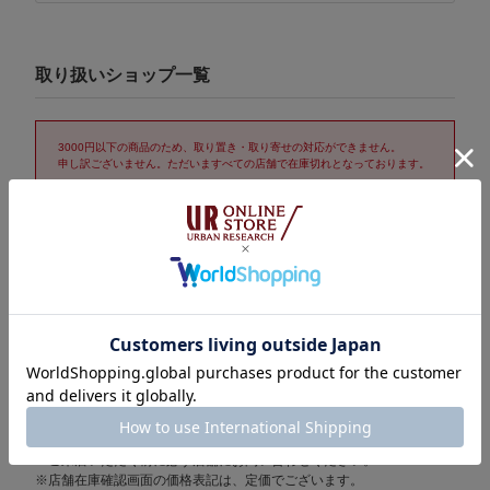
取り扱いショップ一覧
3000円以下の商品のため、取り置き・取り寄せの対応ができません。
申し訳ございません。ただいますべての店舗で在庫切れとなっております。
取り置き/取り寄せサービス「トリおけーる」について
在庫表示についての注意
※表示の在庫数は1時間おきに更新されます。
売り切れの場合もございますので、詳しくはご利用店舗に直接お問
い合わせください。
また、在庫数として計上されている場合でも他のお客様の取り置き
分となっているケースもございますことをご了承ください。
※セール期間中は在庫変動が激しいため在庫有りの場合でも売り切れ
の場合がございます。
ご来店いただく前に必ず店舗にお問い合わせください。
※店舗在庫確認画面の価格表記は、定価でございます。