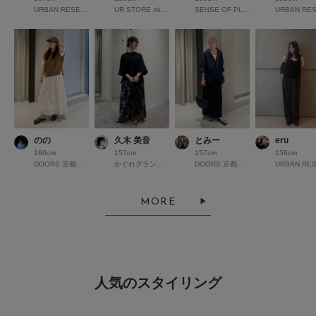
URBAN RESEARCH なんばCITY
UR STORE minamoa広島
SENSE OF PLACE アミュプラザ熊本
のの
久木 美音
とみー
eru
160cm
157cm
157cm
158cm
DOORS 京都高島屋S.C.
かぐれグランフロント大阪
DOORS 京都高島屋S.C.
MORE
人気のスタイリング