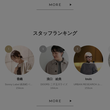
MORE
スタッフランキング
1
2
3
香織
浪口 絵美
louis
Sonny Label 錦糸町パルコ
DOORS 二子玉川ライズ
URBAN RESEARCH ルミネ横浜
154cm
164cm
153cm
MORE