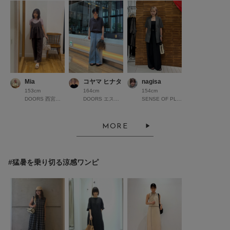
Mia
コヤマ ヒナタ
nagisa
153cm
164cm
154cm
DOORS 西宮ガーデンズ
DOORS エスパル仙台
SENSE OF PLACE 心斎橋
MORE
#猛暑を乗り切る涼感ワンピ