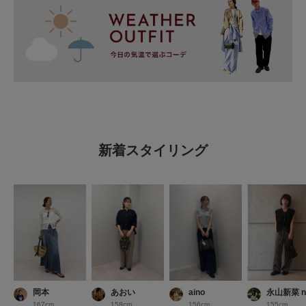
新着スタイリング
岡本
あおい
aino
永山新菜 n
167cm
158cm
156cm
155cm