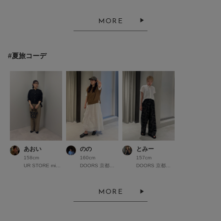
MORE
#夏旅コーデ
あおい
のの
とみー
158cm
160cm
157cm
UR STORE minamoa広島
DOORS 京都高島屋S.C.
DOORS 京都高島屋S.C.
MORE