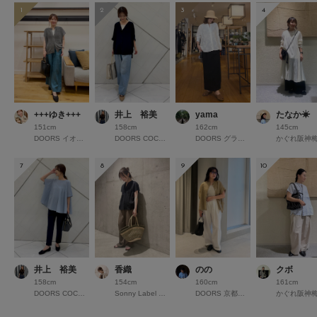
1
2
3
4
+++ゆき+++
井上 裕美
yama
たなか☀︎
151cm
158cm
162cm
145cm
DOORS イオンモール京都桂川
DOORS COCOSA熊本
DOORS グランエミオ所沢
かぐれ阪神
7
8
9
10
井上 裕美
香織
のの
クボ
158cm
154cm
160cm
161cm
DOORS COCOSA熊本
Sonny Label 錦糸町パルコ
DOORS 京都高島屋S.C.
かぐれ阪神