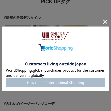
PICK UPタグ
#帰省の最適解スタイル
岡本
久木 美音
たなか☀︎
167cm
157cm
145cm
URBAN RESEARCH なんばCITY
かぐれグランフロント大阪
かぐれ阪神梅田
MORE
#きれいめイージーパンツコーデ