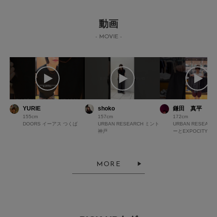
動画
- MOVIE -
YURIE
shoko
鎌田 真平
155
157
172
DOORS イーアス つくば
URBAN RESEARCH ミント
URBAN RESEAR
神戸
ーとEXPOCITY
MORE