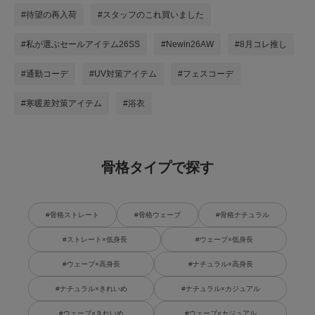
#待望の再入荷
#スタッフのこれ買いました
#私が選ぶセールアイテム26SS
#Newin26AW
#8月コレ推し
#通勤コーデ
#UV対策アイテム
#フェスコーデ
#寒暖差対策アイテム
#浴衣
骨格タイプで探す
#骨格ストレート
#骨格ウェーブ
#骨格ナチュラル
#ストレート×低身長
#ウェーブ×低身長
#ウェーブ×高身長
#ナチュラル×高身長
#ナチュラル×きれいめ
#ナチュラル×カジュアル
#ウェーブ×きれいめ
#ウェーブ×カジュアル