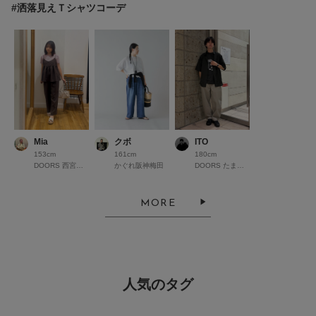
#洒落見えＴシャツコーデ
Mia
クボ
ITO
153cm
161cm
180cm
DOORS 西宮ガーデンズ
かぐれ阪神梅田
DOORS たまプラーザ
MORE
人気のタグ