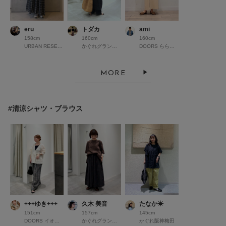
eru
トダカ
ami
158cm
160cm
160cm
URBAN RESEARCH Store ルクア大阪
かぐれグランフロント大阪
DOORS ららぽーと立川立飛
MORE
#清涼シャツ・ブラウス
+++ゆき+++
久木 美音
たなか☀︎
151cm
157cm
145cm
DOORS イオンモール京都桂川
かぐれグランフロント大阪
かぐれ阪神梅田