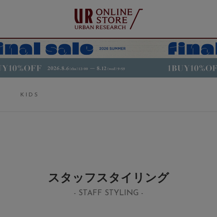
KIDS
スタッフスタイリング
- STAFF STYLING -