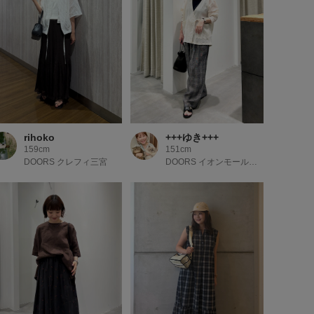
rihoko
+++ゆき+++
159cm
151cm
DOORS クレフィ三宮
DOORS イオンモール京都桂川