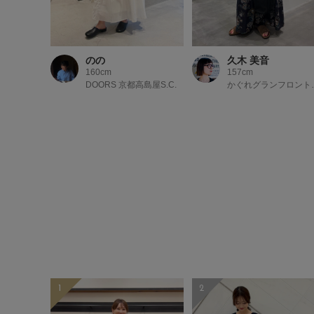
のの
久木 美音
160cm
157cm
DOORS 京都高島屋S.C.
かぐれグ
1
2