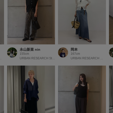
永山新菜 nin
岡本
155cm
167cm
ACE アミュプラザ熊本
URBAN RESEARCH Store ルクア大阪
URBAN RESEARCH なんばCITY