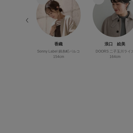
なか☀︎
香織
浪口 絵美
れ阪神梅田
Sonny Label 錦糸町パルコ
DOORS 二子玉川ライ
45cm
154cm
164cm