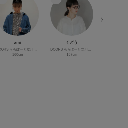
ami
くどう
西野
DOORS ららぽーと立川立飛
DOORS ららぽーと立川立飛
152
160cm
157cm