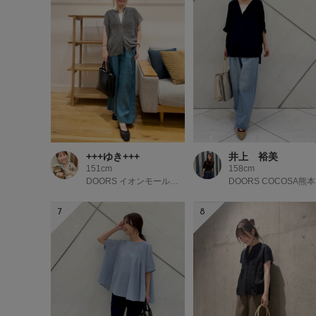
+++ゆき+++
井上 裕美
151cm
158cm
DOORS イオンモール京都桂川
DOORS COCOSA熊本
7
8