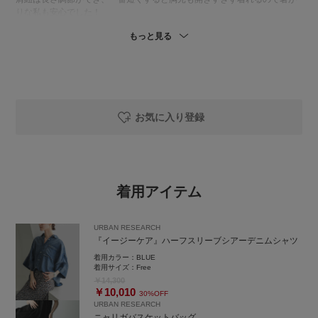
りな私も安心でした！
もっと見る
【シャツ】ハーフスリーブシアーデニムシャツ
軽くてさらっと着られるシャツ。
お店にも再入荷していて相変わらず人気です。
薄手で肌離れがよく、てろんとした素材感なのでカジュアルになりすぎ
ず、合わせるアイテム次第できれいめ好きさんも挑戦しやすいです◎
シアーと言いつつ透け感もほとんど気になりません。
ややオーバーサイズでリラックス感のある着心地。
お気に入り登録
私の身長でお尻がすっぽり隠れる丈感で、体型カバーもできます♪
【パンツ】綿麻デニムイージーパンツ
引き続き、根強い人気のパンツ！
綿麻素材で軽くて通気性が良く、暑くなる季節でも快適に履けます。
着用アイテム
ウエストはゴム仕様で楽ちんなのにフロントはジッパー&ホック付き。
良い意味でイージーパンツっぽく見えすぎないのもいいですね♪
サイズは38を着用。
URBAN RESEARCH
ゴムのおかげでウエストもゆとりがあって、丈もぴったりでした！
『イージーケア』ハーフスリーブシアーデニムシャツ
着用カラー：
BLUE
着用サイズ：
Free
体型悩みも含めたリアルな着用感が参考になれば嬉しいです！
￥14,300
￥10,010
フォロー・お気に入り登録もお気軽に！
30%OFF
URBAN RESEARCH
ニャリガバスケットバッグ