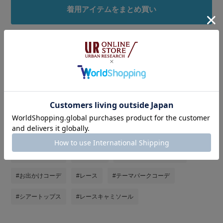
着用アイテムをまとめ買い
タグ
#私が選ぶセールアイテム26SS
#暑い
#きれいめイージーパンツコーデ
#待望の再入荷
#URルミネ大宮
#サンダルコーデ
#サンダル
#骨格ストレート
#夏コーデ
#夏ルックで気分アップ
#お出かけコーデ
#レース
#テーマパークコーデ
#シアートップス
#レースキャミソール