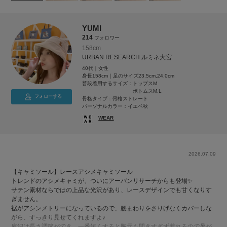
YUMI
214
フォロワー
158cm
URBAN RESEARCH ルミネ大宮
40代｜女性
身長158cm｜足のサイズ23.5cm,24.0cm
普段着用するサイズ：
トップスM
ボトムスM,L
フォローする
骨格タイプ：骨格ストレート
パーソナルカラー：イエベ秋
WEAR
2026.07.09
【キャミソール】レースアシメキャミソール
トレンドのアシメキャミが、ついにアーバンリサーチからも登場✨
サテン素材ならではの上品な光沢があり、レースデザインでも甘くなりす
ぎません。
裾がアシンメトリーになっているので、腰まわりをさりげなくカバーしな
がら、すっきり見せてくれますよ♪
肩紐は長さ調節ができ、一番短くすると胸元も開きすぎず着れるので暑が