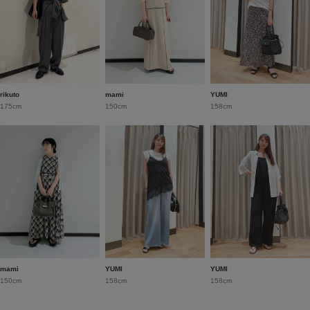
rikuto
mami
YUMI
175cm
150cm
158cm
mami
YUMI
YUMI
150cm
158cm
158cm