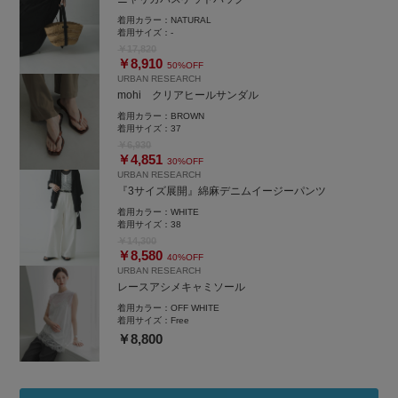
URBAN RESEARCH ルミネ大宮店
📞TEL: 050-2017-9009
着用カラー：
NATURAL
着用サイズ：
-
￥17,820
￥8,910
50%OFF
URBAN RESEARCH
mohi クリアヒールサンダル
着用カラー：
BROWN
着用サイズ：
37
￥6,930
￥4,851
30%OFF
URBAN RESEARCH
『3サイズ展開』綿麻デニムイージーパンツ
着用カラー：
WHITE
着用サイズ：
38
￥14,300
￥8,580
40%OFF
URBAN RESEARCH
レースアシメキャミソール
着用カラー：
OFF WHITE
着用サイズ：
Free
￥8,800