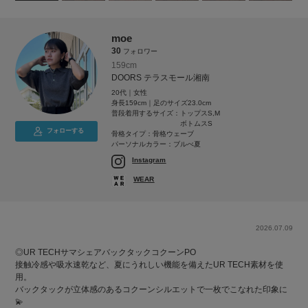
moe
30
フォロワー
159cm
DOORS テラスモール湘南
20代｜女性
身長159cm｜足のサイズ23.0cm
普段着用するサイズ：
トップスS,M
ボトムスS
フォローする
骨格タイプ：骨格ウェーブ
パーソナルカラー：ブルべ夏
Instagram
WEAR
2026.07.09
◎UR TECHサマシェアバックタックコクーンPO
接触冷感や吸水速乾など、夏にうれしい機能を備えたUR TECH素材を使
用。
バックタックが立体感のあるコクーンシルエットで一枚でこなれた印象に
💫