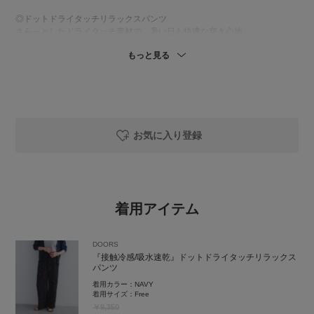
◎ドットドライタッチリラックスパンツ
さらっとしたドライタッチ素材で、暑い日も快適な穿き心地。
細かなドット柄がコーデに程よいアクセントを加え、リラックス感もあり
もっと見る
ながら上品な雰囲気で着用できます🩶
お気に入り登録
着用アイテム
DOORS
『接触冷感/吸水速乾』ドットドライタッチリラックス
パンツ
着用カラー：
NAVY
着用サイズ：
Free
￥9,350