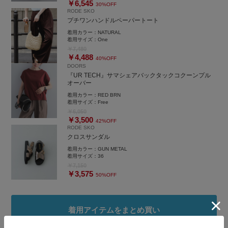
￥6,545
30%OFF
RODE SKO
プチワンハンドルペーパートート
着用カラー：
NATURAL
着用サイズ：
One
￥7,480
￥4,488
40%OFF
DOORS
『UR TECH』サマシェアバックタックコクーンプル
オーバー
着用カラー：
RED BRN
着用サイズ：
Free
￥6,050
￥3,500
42%OFF
RODE SKO
クロスサンダル
着用カラー：
GUN METAL
着用サイズ：
36
￥7,150
￥3,575
50%OFF
着用アイテムをまとめ買い