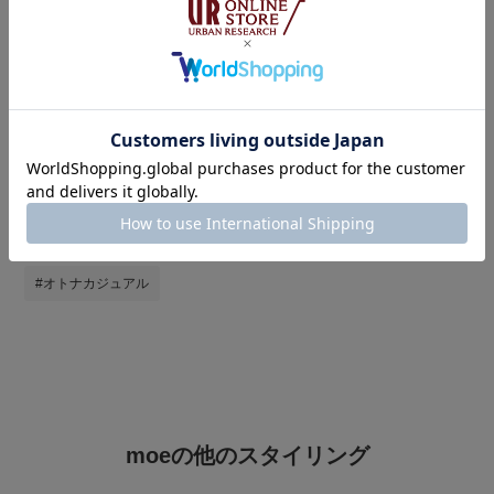
タグ
#パンツスタイル
#おでかけコーデ
#doors
#20代
#私が選ぶセールアイテム26SS
#ブルベ夏
#骨格ウェーブ
#夏コーデ
#きれいめカジュアル
#夏の細見えコーデ
#オトナカジュアル
moeの他のスタイリング