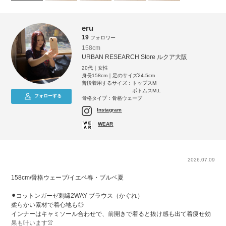
eru
19
フォロワー
158cm
URBAN RESEARCH Store ルクア大阪
20代｜女性
身長158cm｜足のサイズ24.5cm
普段着用するサイズ：
トップスM
ボトムスM,L
フォローする
骨格タイプ：骨格ウェーブ
Instagram
WEAR
2026.07.09
158cm/骨格ウェーブ/イエベ春・ブルベ夏
⚫︎コットンガーゼ刺繍2WAY ブラウス（かぐれ）
柔らかい素材で着心地も◎
インナーはキャミソール合わせで、前開きで着ると抜け感も出て着痩せ効
果も叶います👚