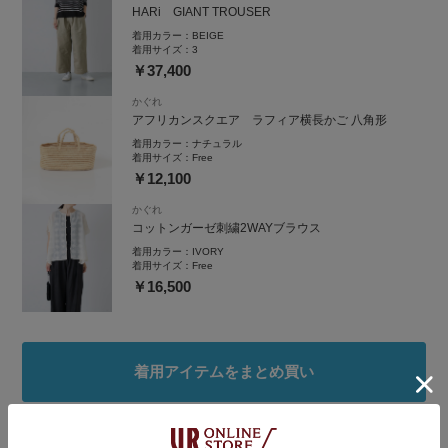
HARi GIANT TROUSER
着用カラー：
BEIGE
着用サイズ：
3
￥37,400
かぐれ
アフリカンスクエア ラフィア横長かご 八角形
着用カラー：
ナチュラル
着用サイズ：
Free
￥12,100
かぐれ
コットンガーゼ刺繍2WAYブラウス
着用カラー：
IVORY
着用サイズ：
Free
￥16,500
着用アイテムをまとめ買い