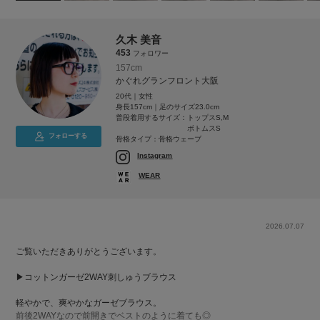
久木 美音
453
フォロワー
157cm
かぐれグランフロント大阪
20代｜女性
身長157cm｜足のサイズ23.0cm
普段着用するサイズ：
トップスS,M
ボトムスS
フォローする
骨格タイプ：骨格ウェーブ
Instagram
WEAR
2026.07.07
ご覧いただきありがとうございます。
▶︎コットンガーゼ2WAY刺しゅうブラウス
軽やかで、爽やかなガーゼブラウス。
前後2WAYなので前開きでベストのように着ても◎