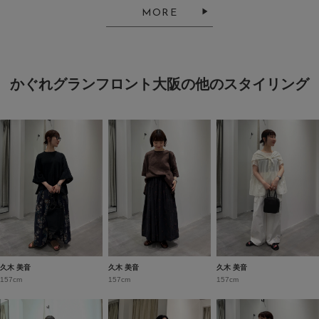
MORE
かぐれグランフロント大阪の他のスタイリング
久木 美音
久木 美音
久木 美音
157cm
157cm
157cm