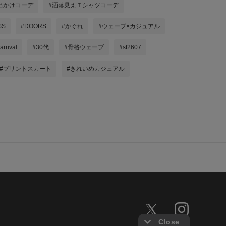
出かけコーデ
#洒落見えＴシャツコーデ
SS
#DOORS
#かぐれ
#ウェーブ×カジュアル
rrival
#30代
#骨格ウェーブ
#st2607
#プリントスカート
#きれいめカジュアル