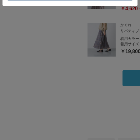
￥6,600
￥4,620
かぐれ
リバティプ
着用カラー
着用サイズ
￥19,80