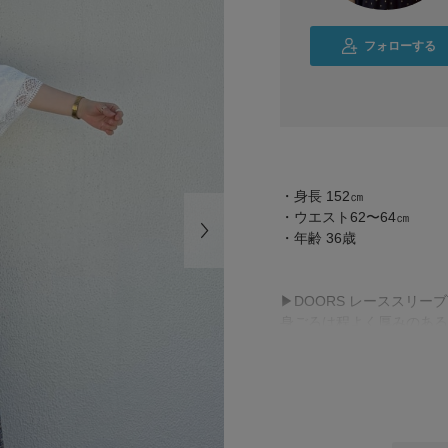
フォローする
・身長 152㎝
・ウエスト62〜64㎝
・年齢 36歳
▶︎DOORS レーススリー
身ごろは程よく厚みのある
さらっと快適に着用いただ
袖のレースがアクセントに
Tシャツ感覚で着られなが
ブラウスのような上品な印
(手洗いOK🧺)