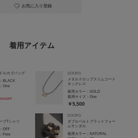
お気に入り登録
まりが隠れる着丈です。
、
れます🙌🏻
着用アイテム
トスカート
ーな生地感🫧
になりません。
ドルカゴバッグ
DOORS
ート♢♦︎
メタルドロップスリムコード
：
BLACK
なく履けます🤗
ネックレス
：
One
ット💭🌸
着用カラー：
GOLD
着用サイズ：
One
20%OFF
￥5,500
DOORS
ーブTシャツ
ダブルベルトプラットフォー
ムサンダル
：
OFF
着用カラー：
NATURAL
：
Free