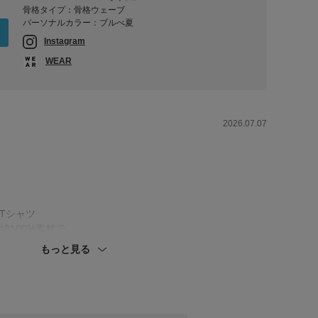
骨格タイプ：骨格ウェーブ
パーソナルカラー：ブルべ夏
Instagram
WEAR
2026.07.07
ブTシャツ
綿100%素材で、
けます🎐
もっと見る
なり、
らも
象に♢