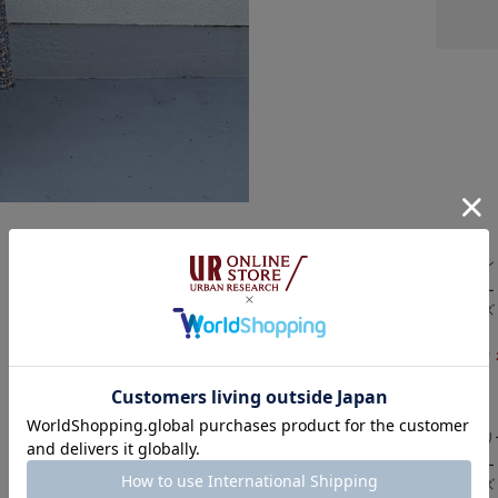
私の体型で腰〜ヒップの始
身幅はゆったりとしていて
袖は肘が隠れる長さなので
二の腕も自然にカバーしてく
▶︎かぐれ リバティプリン
綿100%素材で軽くエアリ
裏地があるので透け感は気
(洗濯機洗いOK🧺)
DOORS
ソフトハン
私の身長でくるぶし丈のスカ
着用カラー
フラットシューズでも問題
着用サイズ
ふんわり大人フレアなシルエ
￥7,700
￥6,160
DOORS
レーススリ
着用カラー
着用サイズ