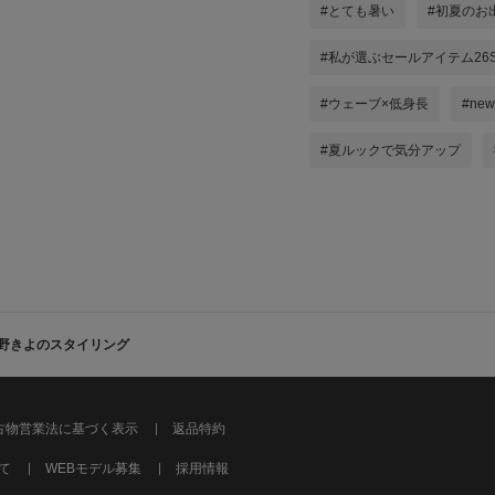
#とても暑い
#初夏のお
#私が選ぶセールアイテム26
#ウェーブ×低身長
#newa
#夏ルックで気分アップ
野きよのスタイリング
古物営業法に基づく表示
返品特約
て
WEBモデル募集
採用情報