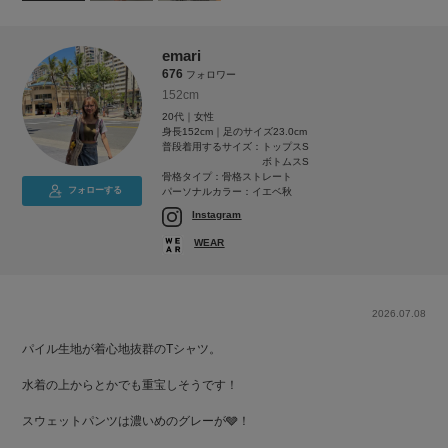
emari
676
フォロワー
152cm
20代｜女性
身長152cm｜足のサイズ23.0cm
普段着用するサイズ：
トップスS
ボトムスS
骨格タイプ：骨格ストレート
フォローする
パーソナルカラー：イエベ秋
Instagram
WEAR
2026.07.08
パイル生地が着心地抜群のTシャツ。
水着の上からとかでも重宝しそうです！
スウェットパンツは濃いめのグレーが🩶！