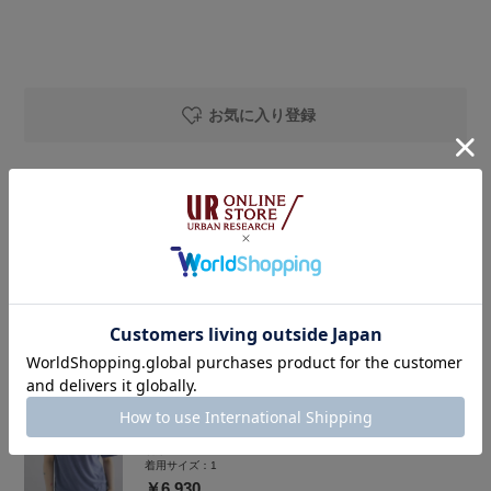
お気に入り登録
着用アイテム
SMELLY
ボスリントンサングラス
着用カラー：
Y.CLR
着用サイズ：
-
￥2,420
￥1,210
50%OFF
THE GOODLAND MARKET
ザ グッドランド マーケット PILE VIBES TEE
着用カラー：
BLUE
着用サイズ：
1
￥6,930