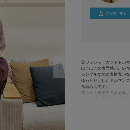
フォローする
👚ワッシャーカットドル
ぽこぽこの表面感が、いつ
シンプルなのに表情豊かな
ゆったりとしたドルマンス
る着心地です。
柔らかく伸縮性のある薄手
から、暑い季節にとっても
👖コットンサイドタック
シンプルなトップスを合わ
も映えそうです。
ウエストは総ゴム仕様で涼