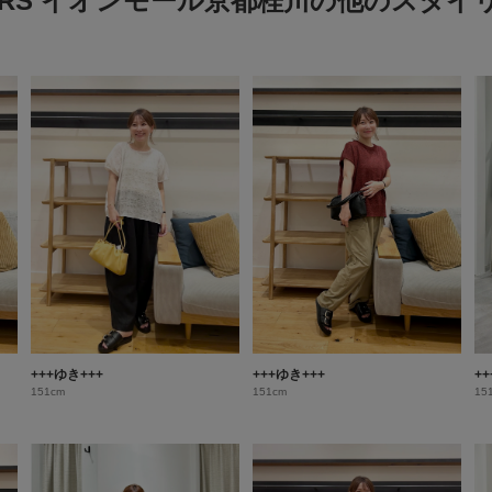
ORS イオンモール京都桂川の他のスタイ
+++ゆき+++
+++ゆき+++
+
151cm
151cm
15