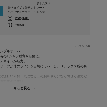
ボトムスS
骨格タイプ：骨格ストレート
パーソナルカラー：イエベ春
Instagram
WEAR
2026.07.08
マンプルオーバー
ものTシャツ感覚を新鮮に。
デザインが魅力。
リーブが体のラインを自然にカバーし、リラックス感のあ
の涼しい素材、気になる二の腕をさりげなく隠せる袖丈だ
おすすめです◎
もっと見る
ワイドパンツ
せるだけでコーデがぐっと華やかになり、夏のお出かけに
しくてラクな穿き心地。