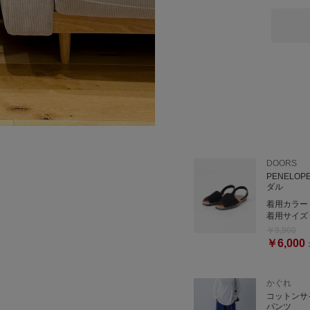
Tシャツやリネンブラウス
活躍してくれます。カラー
私は普通に上に上げて紐で
👜バンブー雑材バッグ
ナチュラルな編み素材に、
軽やかな見た目ですがしっ
カジュアルすぎない夏バッ
👡 PENELOPE メノル
夏の足元をぐっと上品に見
DOORS
柔らかなスエード素材が足
PENELO
もおすすめです！
ダル
着用カラー
着用サイズ
instgram
￥9,900
￥6,000
かぐれ
コットンサ
パンツ