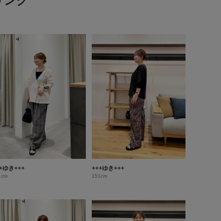
リング
++ゆき+++
+++ゆき+++
1cm
151cm