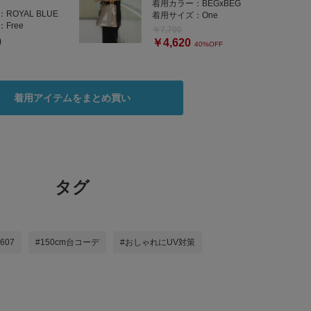
着用カラー：
BEGxBEG
：
ROYAL BLUE
着用サイズ：
One
：
Free
￥7,700
0
￥4,620
40%OFF
着用アイテムをまとめ買い
タグ
2607
#150cm台コーデ
#おしゃれにUV対策