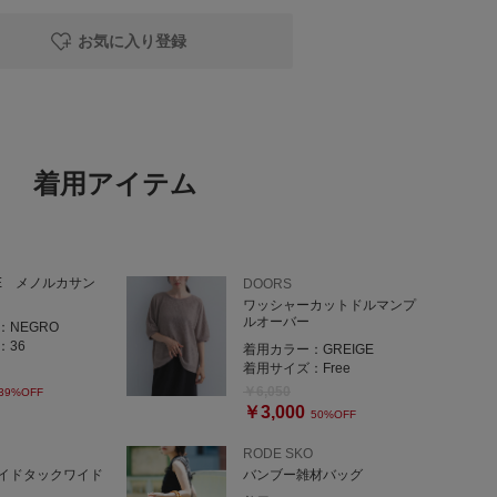
など、合わせるトップス次第でカジュアルにもきれいめにも
お気に入り登録
に挑戦したい方にもおすすめです。
締めたらそのまま履ける感じでした！（151cm）
バンブーハンドルがアクセントに。
かりマチ付きで荷物もしっかり入ります！
着用アイテム
グ探してる方におすすめです◎
カサンダル
せてくれる、スペイン生まれのメノルカサンダル。
に優しく馴染み、軽やかな履き心地で長時間のお出かけに
PE メノルカサン
DOORS
ワッシャーカットドルマンプ
ルオーバー
：
NEGRO
：
36
着用カラー：
GREIGE
着用サイズ：
Free
￥6,050
39%OFF
￥3,000
50%OFF
RODE SKO
イドタックワイド
バンブー雑材バッグ