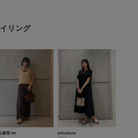
スタイリング
山新菜 nin
yamakana
5cm
163cm