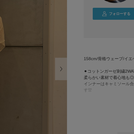
フォローする
158cm/骨格ウェーブ/イ
⚫︎コットンガーゼ刺繍2W
柔らかい素材で着心地も◎
インナーはキャミソール合
す👚
⚫︎ コットンワッシャーサ
くすんだピンクカラーで甘
骨格ウェーブの方にもバラ