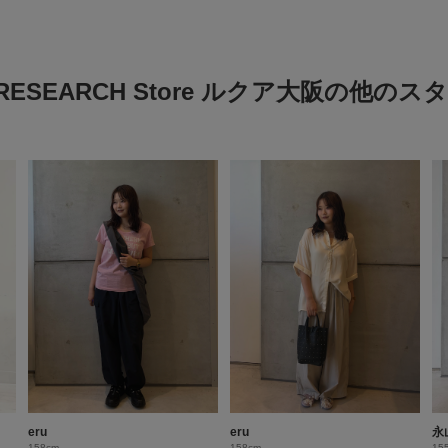
 RESEARCH Store ルクア大阪の他の
eru
eru
永
158cm
158cm
15