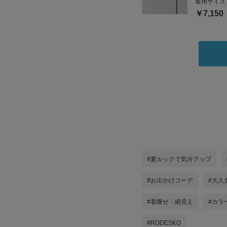
着用サイズ
￥7,150
#夏ルックで気分アップ
#お出かけコーデ
#大人
#着痩せ・細見え
#カラ
#RODESKO