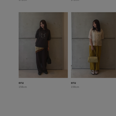
eru
eru
158cm
158cm