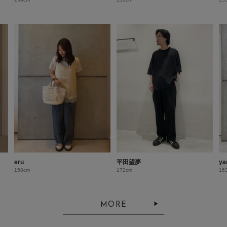
eru
平田望夢
ya
158cm
172cm
16
MORE