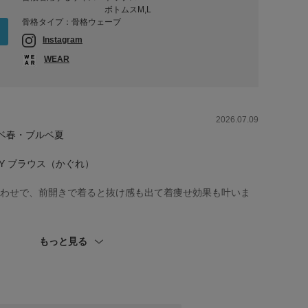
ボトムスM,L
骨格タイプ：骨格ウェーブ
Instagram
WEAR
2026.07.09
エベ春・ブルベ夏
AY ブラウス（かぐれ）
わせで、前開きで着ると抜け感も出て着痩せ効果も叶いま
ルエルパンツ（かぐれ）
もっと見る
くなりすぎず、やわらかく優しい印象に🩰
ンスよく着ていただけるシルエットです◎