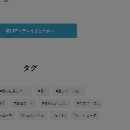
：
One
着用アイテムをまとめ買い
タグ
#夏の細見えコーデ
#暑い
#夏ファッション
女子
#夏服コーデ
#甘めカジュアル
#ウエストゴム
ーコーデ
#休日スタイル
#かぐれ
#かぐれコーデ