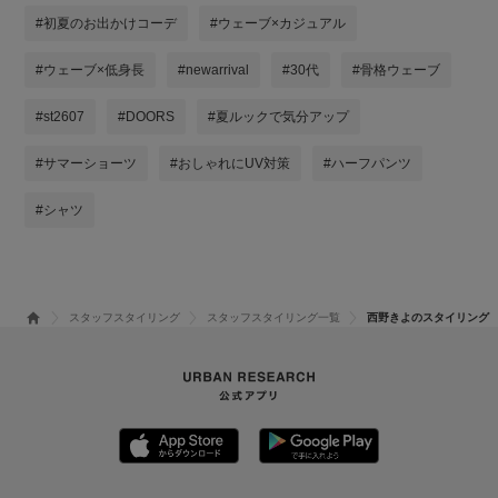
#初夏のお出かけコーデ
#ウェーブ×カジュアル
#ウェーブ×低身長
#newarrival
#30代
#骨格ウェーブ
#st2607
#DOORS
#夏ルックで気分アップ
#サマーショーツ
#おしゃれにUV対策
#ハーフパンツ
#シャツ
スタッフスタイリング
スタッフスタイリング一覧
西野きよのスタイリング