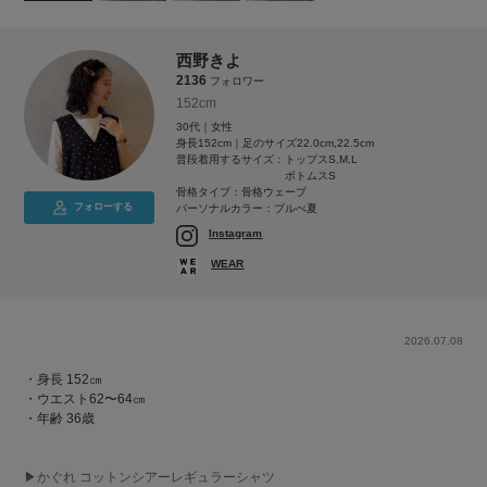
西野きよ
2136
フォロワー
152cm
30代｜女性
身長152cm｜足のサイズ22.0cm,22.5cm
普段着用するサイズ：
トップスS,M,L
ボトムスS
骨格タイプ：骨格ウェーブ
フォローする
パーソナルカラー：ブルべ夏
Instagram
WEAR
2026.07.08
・身長 152㎝
・ウエスト62〜64㎝
・年齢 36歳
▶︎かぐれ コットンシアーレギュラーシャツ