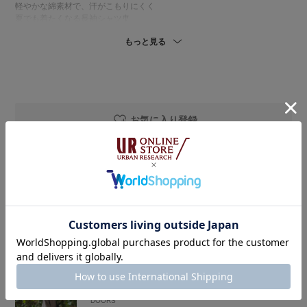
軽やかな綿素材で、汗がこもりにくく
夏でも着たくなる長袖シャツ🎐
やや透け感があり、見た目にも涼しげな1着です♢
もっと見る
(洗濯機洗いOK🧺)
私の体型でヒップが隠れる着丈です。
薄手で軽いので持ち歩きにも便利◎
UV対策や冷房対策にも活躍し、
夏の羽織りとして重宝します👌🏻
お気に入り登録
▶︎DOORS ハーフカーゴパンツ
ハリのあるポリエステル100%素材のハーフパンツ🌼
やや光沢感があり、ラフすぎず大人カジュアルな印象に..♢
(洗濯機洗いOK🧺)
着用アイテム
私の体型でちょうど膝くらいの着丈です！
ワイドなシルエットで一見個性的にも見えますが、
SMELLY
脚まわりにゆとりがあることで、
チェーンオメガイヤリング
すっきり細見えするバランスに◎
ハーフパンツに抵抗のある方でも
着用カラー：
GLD
取り入れやすい1本です☺️💭
着用サイズ：
-
￥2,090
￥1,045
50%OFF
DOORS