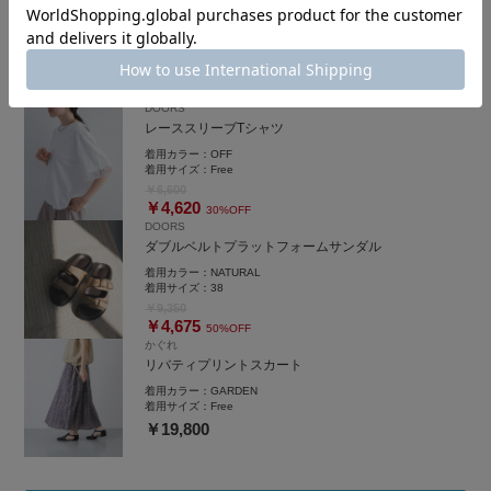
メタルドロップスリムコードネックレス
着用カラー：
GOLD
着用サイズ：
One
￥5,500
DOORS
レーススリーブTシャツ
着用カラー：
OFF
着用サイズ：
Free
￥6,600
￥4,620
30%OFF
DOORS
ダブルベルトプラットフォームサンダル
着用カラー：
NATURAL
着用サイズ：
38
￥9,350
￥4,675
50%OFF
かぐれ
リバティプリントスカート
着用カラー：
GARDEN
着用サイズ：
Free
￥19,800