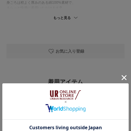
身ごろは程よく厚みのある綿100%素材で、
さらっと快適に着用いただけます🎐
袖のレースがアクセントになり、
もっと見る
Tシャツ感覚で着られながらも
ブラウスのような上品な印象に♢
(手洗いOK🧺)
私の体型で腰〜ヒップの始まりが隠れる着丈です。
身幅はゆったりとしていて、
袖は肘が隠れる長さなので
お気に入り登録
二の腕も自然にカバーしてくれます🙌🏻
▶︎かぐれ リバティプリントスカート
綿100%素材で軽くエアリーな生地感🫧
着用アイテム
裏地があるので透け感は気になりません。
(洗濯機洗いOK🧺)
DOORS
私の身長でくるぶし丈のスカート♢♦︎
ソフトハンドルカゴバッグ
フラットシューズでも問題なく履けます🤗
ふんわり大人フレアなシルエット💭🌸
着用カラー：
BLACK
着用サイズ：
One
￥7,700
￥6,160
20%OFF
DOORS