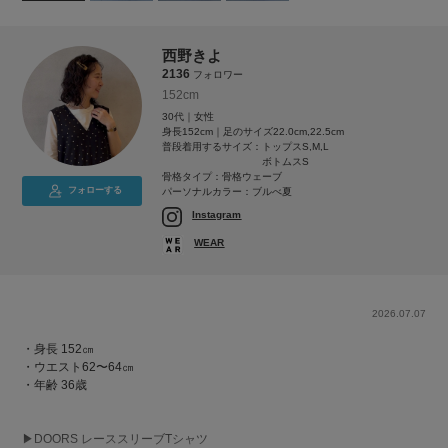
西野きよ
2136
フォロワー
152cm
30代｜女性
身長152cm｜足のサイズ22.0cm,22.5cm
普段着用するサイズ：
トップスS,M,L
ボトムスS
骨格タイプ：骨格ウェーブ
フォローする
パーソナルカラー：ブルべ夏
Instagram
WEAR
2026.07.07
・身長 152㎝
・ウエスト62〜64㎝
・年齢 36歳
▶︎DOORS レーススリーブTシャツ