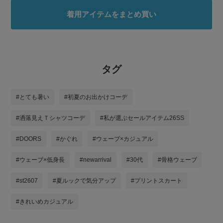
着用アイテムをまとめ買い
タグ
#とても暑い
#初夏のお出かけコーデ
#洒落見えＴシャツコーデ
#私が選ぶセールアイテム26SS
#DOORS
#かぐれ
#ウェーブ×カジュアル
#ウェーブ×低身長
#newarrival
#30代
#骨格ウェーブ
#st2607
#夏ルックで気分アップ
#プリントスカート
#きれいめカジュアル