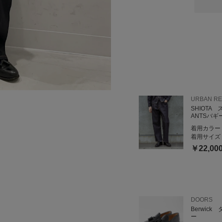
_____________________
○閲覧いただきありがとう
コーディネートが良ければ
是非プロフィールからフォ
URBANRESEARCH Sto
ルクア大阪7F
URBAN R
TEL: 06-6151-1327
SHIOTA 
ANTSバギー
着用カラー
着用サイズ
￥22,00
DOORS
Berwic
ー