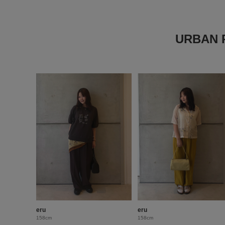
URBAN
eru
eru
158cm
158cm