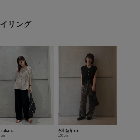
スタイリング
makana
永山新菜 nin
3cm
155cm