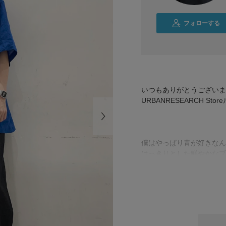
フォローする
いつもありがとうございま
URBANRESEARCH St
僕はやっぱり青が好きなん
はっきりとした鮮やかなブ
る感じがします…！心もマ
是非お試しください！