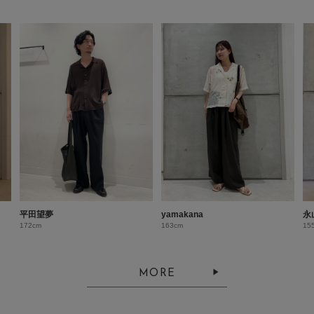
平田望夢
yamakana
永
172cm
163cm
15
MORE