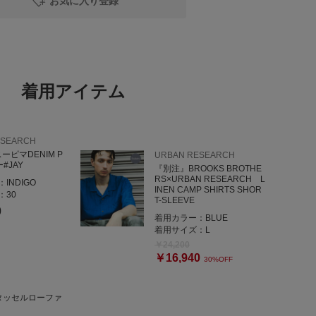
お気に入り登録
________________________
ございます！○
、
着用アイテム
ローしてみてください★
reルクア大阪店
ESEARCH
スーピマDENIM P
URBAN RESEARCH
#JAY
『別注』BROOKS BROTHE
RS×URBAN RESEARCH L
：
INDIGO
INEN CAMP SHIRTS SHOR
：
30
T-SLEEVE
0
着用カラー：
BLUE
着用サイズ：
L
￥24,200
￥16,940
30%OFF
k タッセルローファ