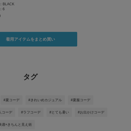
：
BLACK
：
6
0
着用アイテムをまとめ買い
タグ
#夏コーデ
#きれいめカジュアル
#夏服コーデ
人コーデ
#ラフコーデ
#とても暑い
#お出かけコーデ
快適×きちんと見え術