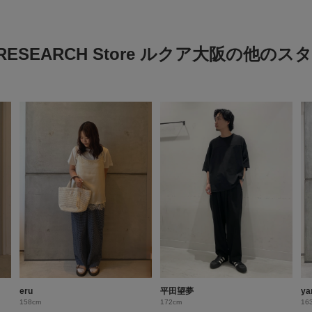
 RESEARCH Store ルクア大阪の他の
eru
平田望夢
ya
158cm
172cm
16