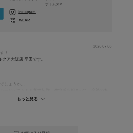
ボトムスM
Instagram
WEAR
2026.07.06
す！
oreルクア大阪店 平田です。
でしょうか…
ルーがデニムとも相性抜群。生地感も相まって、余裕のあ
インドも大人カジュアル。鎮静色とか言いますもんね…！
もっと見る