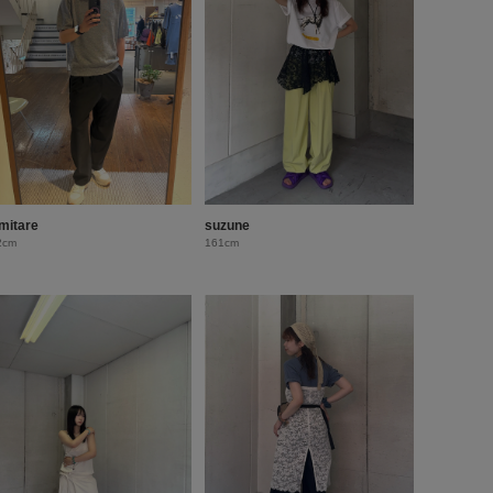
mitare
suzune
2cm
161cm