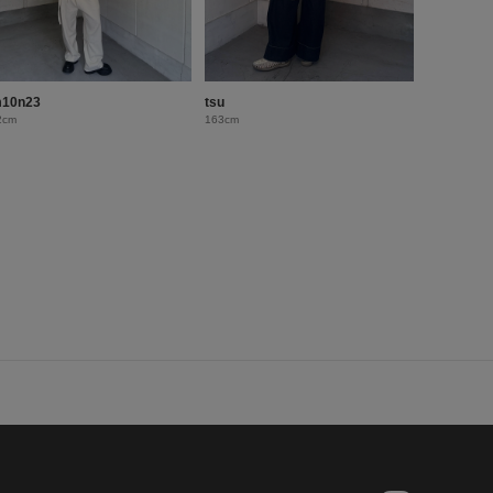
10n23
tsu
2cm
163cm