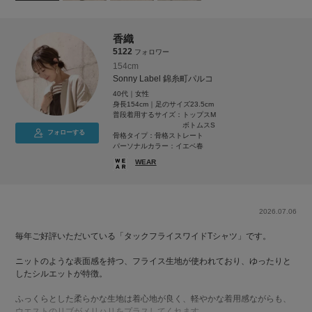
香織
5122
フォロワー
154cm
Sonny Label 錦糸町パルコ
40代｜女性
身長154cm｜足のサイズ23.5cm
普段着用するサイズ：
トップスM
ボトムスS
フォローする
骨格タイプ：骨格ストレート
パーソナルカラー：イエベ春
WEAR
2026.07.06
毎年ご好評いただいている「タックフライスワイドTシャツ」です。
ニットのような表面感を持つ、フライス生地が使われており、ゆったりと
したシルエットが特徴。
ふっくらとした柔らかな生地は着心地が良く、軽やかな着用感ながらも、
ウエストのリブがメリハリをプラスしてくれます。