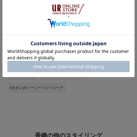
タグ
#夏コーデ
#私が選ぶセールアイテム26SS
#暑い
#サンダル
#オトナカジュアル
#骨格ストレート
#休日スタイル
#お出かけコーデ
#低身長
#きれいめカジュアル
#シンプルコーデ
#やや暑い
#待望の再入荷
#夏の着映えトップス
#きれいめイージーパンツコーデ
香織の他のスタイリング