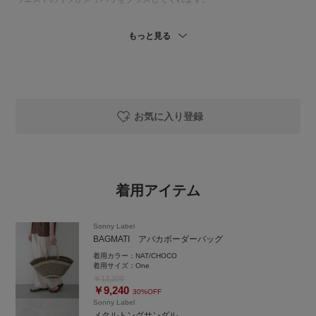
今回は、オレンジカラーを主役にワイドパンツと合わせた大人カジュアル
もっと見る
コーディネートです。
パンツは接触冷感生地で、ウエストがゴム仕様な上に、脚に張り付かな
い、夏におすすめのアイテム。
ぜひ、お試しください！
============================
お気に入り登録
商品の詳細や在庫状況等につきましても
お気軽にお問い合わせください。
URBAN RESEARCH Sonny Label 錦糸町パルコ店
着用アイテム
東京都墨田区江東橋4-27-14 パルコ2F
TEL：050-2017-9276
営業時間：10:30〜21:00
Sonny Label
BAGMATI アバカボーダーバッグ
ーーーーーーーーーーーーーーーーーーー
着用カラー：
NAT/CHOCO
商品についてのお問い合わせやコーディネートのご相談など、お気軽にLIN
着用サイズ：
One
Eでご連絡ください。
￥13,200
￥9,240
30%OFF
Sonny Label
『@845nacxx』で検索すると
メタルトングサンダル