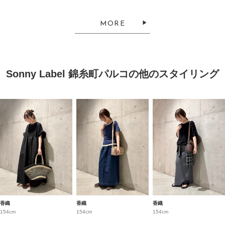
MORE
Sonny Label 錦糸町パルコの他のスタイリング
香織
香織
香織
154cm
154cm
154cm