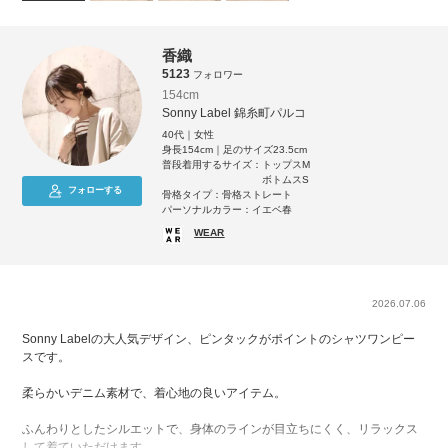
香織
5123
フォロワー
154cm
Sonny Label 錦糸町パルコ
40代｜女性
身長154cm｜足のサイズ23.5cm
普段着用するサイズ：
トップスM
ボトムスS
フォローする
骨格タイプ：骨格ストレート
パーソナルカラー：イエベ春
WEAR
2026.07.06
Sonny Labelの大人気デザイン、ピンタックがポイントのシャツワンピー
スです。
柔らかいデニム素材で、着心地の良いアイテム。
ふんわりとしたシルエットで、身体のラインが目立ちにくく、リラックス
して着ていただけます。