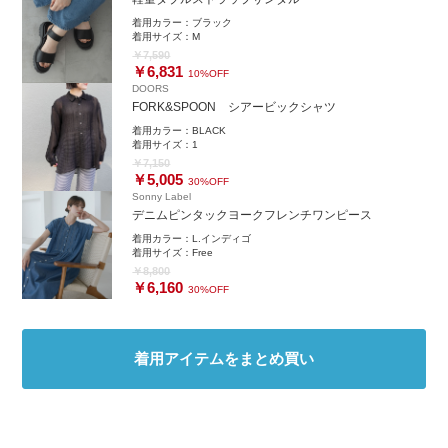
『@845nacxx』で検索すると
LINEのお友達追加が可能です。
着用カラー：
ブラック
着用サイズ：
M
￥7,590
￥6,831
10%OFF
DOORS
FORK&SPOON シアービックシャツ
着用カラー：
BLACK
着用サイズ：
1
￥7,150
￥5,005
30%OFF
Sonny Label
デニムピンタックヨークフレンチワンピース
着用カラー：
L.インディゴ
着用サイズ：
Free
￥8,800
￥6,160
30%OFF
着用アイテムをまとめ買い