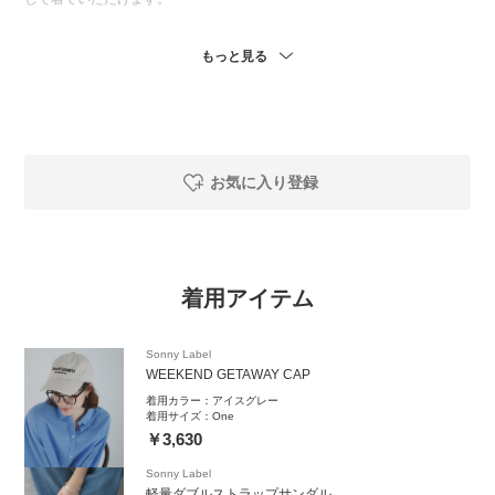
1枚で着映えするのでさらっと着ていただくのがおすすめ。
もっと見る
今回は、キャップをかぶって、フェスやアウトドアスタイルです。
ぜひ、お試しください！
============================
アーバンリサーチのオンラインの商品が店舗に取り寄せ・取り置きが可能
お気に入り登録
なとても便利なサービス「トリおけーる」も是非ご利用ください。
商品の詳細や在庫状況等につきましても
お気軽にお問い合わせくださいませ。
着用アイテム
URBAN RESEARCH Sonny Label 錦糸町パルコ店
東京都墨田区江東橋4-27-14 パルコ2F
TEL：050-2017-9276
Sonny Label
営業時間：10:30〜21:00
WEEKEND GETAWAY CAP
ーーーーーーーーーーーーーーーーーーー
着用カラー：
アイスグレー
着用サイズ：
One
商品についてのお問い合わせやコーディネートのご相談など、お気軽にLIN
￥3,630
Eでご連絡ください。
Sonny Label
軽量ダブルストラップサンダル