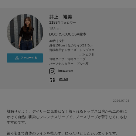
井上 裕美
11884
フォロワー
158cm
DOORS COCOSA熊本
30代｜女性
身長158cm｜足のサイズ23.5cm
普段着用するサイズ：
トップスM
ボトムスS
フォローする
骨格タイプ：骨格ウェーブ
パーソナルカラー：ブルべ夏
Instagram
WEAR
2026.07.03
肌触りがよく、デイリーに気兼ねなく着られるトップスは肩から二の腕に
かけて自然に馴染むフレンチスリーブで、ノースリーブが苦手な方にもお
すすめです。
後ろ姿まで身体のラインを拾わず、ゆったりとしたシルエットです。