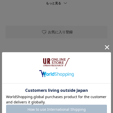
もっと見る
(手洗いOK🧺)
私の体型でシャツはヒップがほとんど隠れる着丈です🙌🏻
ベストはサイドが大きく開いたデザインで、
さまざまなアイテムとレイヤードしやすく、
重ねてもかさばりにくいのがポイントです♢
お気に入り登録
▶︎DOORS リヨセルデニムイージーパンツ
再生繊維(リヨセル)と綿の混合素材で、
さらっと軽く、とても柔らかな着心地です🫧
ほどよいツヤ感があり、
着用アイテム
大人カジュアルな雰囲気で着用いただけます◎
(手洗いOK🧺)
DOORS
サイズ〈M〉を着用しています。
ギャザーハンドルペーパーバッグ
私の身長ではやや長めに感じましたが、
そのまま着用できる丈感でした🙌🏻
着用カラー：
BLACK
着用サイズ：
-
夏でもデニムを楽しみたい方におすすめの1着です👖✨
￥7,150
￥5,720
20%OFF
DOORS
リヨセルデニムイージーパンツ
着用カラー：
BLACK
着用サイズ：
M