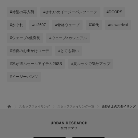
#待望の再入荷
#きれいめイージーパンツコーデ
#DOORS
#かぐれ
#st2607
#骨格ウェーブ
#30代
#newarrival
#ウェーブ×低身長
#ウェーブ×カジュアル
#初夏のお出かけコーデ
#とても暑い
#私が選ぶセールアイテム26SS
#夏ルックで気分アップ
#イージーパンツ
スタッフスタイリング
スタッフスタイリング一覧
西野きよのスタイリング