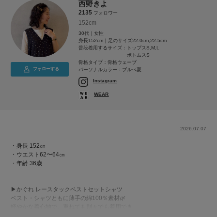
西野きよ
2135
フォロワー
152cm
30代｜女性
身長152cm｜足のサイズ22.0cm,22.5cm
普段着用するサイズ：
トップスS,M,L
ボトムスS
骨格タイプ：骨格ウェーブ
フォローする
パーソナルカラー：ブルべ夏
Instagram
WEAR
2026.07.07
・身長 152㎝
・ウエスト62〜64㎝
・年齢 36歳
▶︎かぐれ レースタックベストセットシャツ
ベスト・シャツともに薄手の綿100％素材🌿
軽やかな着心地で、重ねても別々でも着用でき、
ロングシーズン活躍します◎