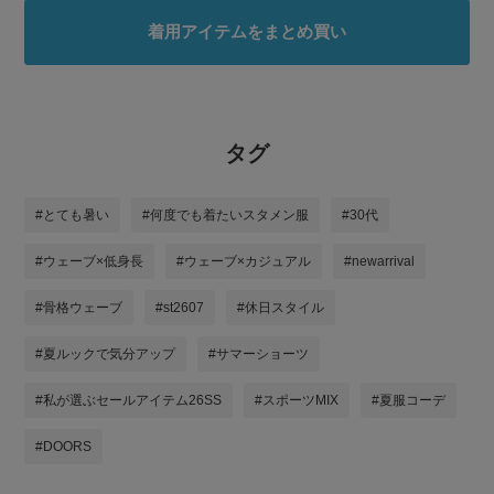
着用アイテムをまとめ買い
タグ
#とても暑い
#何度でも着たいスタメン服
#30代
#ウェーブ×低身長
#ウェーブ×カジュアル
#newarrival
#骨格ウェーブ
#st2607
#休日スタイル
#夏ルックで気分アップ
#サマーショーツ
#私が選ぶセールアイテム26SS
#スポーツMIX
#夏服コーデ
#DOORS