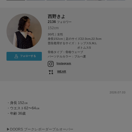
西野きよ
2136
フォロワー
152cm
30代｜女性
身長152cm｜足のサイズ22.0cm,22.5cm
普段着用するサイズ：
トップスS,M,L
ボトムスS
骨格タイプ：骨格ウェーブ
フォローする
パーソナルカラー：ブルべ夏
Instagram
WEAR
2026.07.03
・身長 152㎝
・ウエスト62〜64㎝
・年齢 36歳
▶︎DOORS ブークレボーダープルオーバー