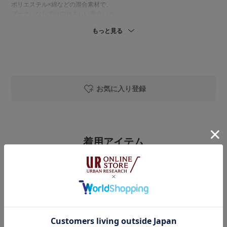
ポリエステル×綿などの混合素材で、
ブークレならではのやさしい風合いと、
ドライタッチな着心地が魅力のトップス🌿
もっと見る
肌離れが良く、真夏でも快適に着用いただけます◎
(洗濯機洗いOK🧺)
ゆったりとしたシルエットで、
私の体型で袖は肘が隠れる5分袖です🙈
着丈は腰からヒップにかかるくらいで、
気になる腰まわりをさりげなくカバーしてくれます✨
お気に入り登録
▶︎DOORS ハーフカーゴパンツ
ハリのあるポリエステル100%素材のハーフパンツ🌼
やや光沢感があり、ラフすぎず大人カジュアルな印象に..♢
着用アイテム
(洗濯機洗いOK🧺)
私の体型でちょうど膝くらいの着丈です！
DOORS
ワイドなシルエットで一見個性的にも見えますが、
『スタッフ企画』ハーフカーゴパンツ
脚まわりにゆとりがあることで、すっきり細見えするバランスに◎
ハーフパンツに抵抗のある方でも取り入れやすい1本です☺️💭
着用カラー：
BLACK
着用サイズ：
S
￥9,350
￥6,000
35%OFF
DOORS