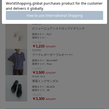
ウォッシャブルミニショルダー
着用カラー：
BLACK
着用サイズ：
-
￥7,150
SMELLY
ビジューニュアンスドロップイヤリング
着用カラー：
SLV
着用サイズ：
-
￥2,420
￥1,210
50%OFF
DOORS
ブークレボーダープルオーバー
着用カラー：
BLU×NAT
着用サイズ：
Free
￥6,050
￥3,500
42%OFF
RODE SKO
厚底トングサンダル
着用カラー：
BLACK
着用サイズ：
38
￥6,600
￥3,300
50%OFF