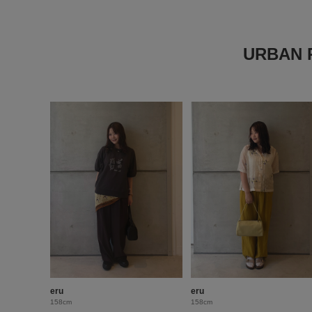
URBAN
eru
eru
158cm
158cm