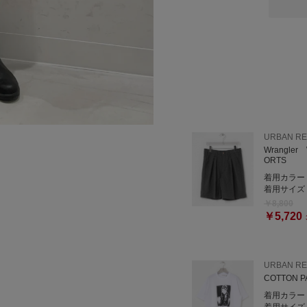
_____________________
○閲覧いただきありがとう
コーディネートが良ければ
是非プロフィールからフォ
URBANRESEARCH Sto
ルクア大阪7F
URBAN R
TEL: 06-6151-1327
Wrangler
ORTS
着用カラー
着用サイズ
￥8,800
￥5,720
URBAN R
COTTON 
着用カラー