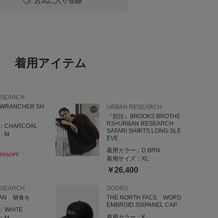
お気に入り登録
________________________
ございます！○
、
着用アイテム
ローしてみてください★
reルクア大阪店
ESEARCH
 WRANCHER SH
URBAN RESEARCH
『別注』BROOKS BROTHE
RS×URBAN RESEARCH
：
CHARCOAL
SAFARI SHIRTS LONG-SLE
：
M
EVE
着用カラー：
D.BRN
35%OFF
着用サイズ：
XL
￥26,400
ESEARCH
DOORS
PAN 朝食を
THE NORTH FACE WORD
EMBROID SIXPANEL CAP
：
WHITE
着用カラー：
K