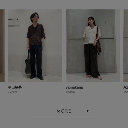
平田望夢
yamakana
永
172cm
163cm
15
MORE