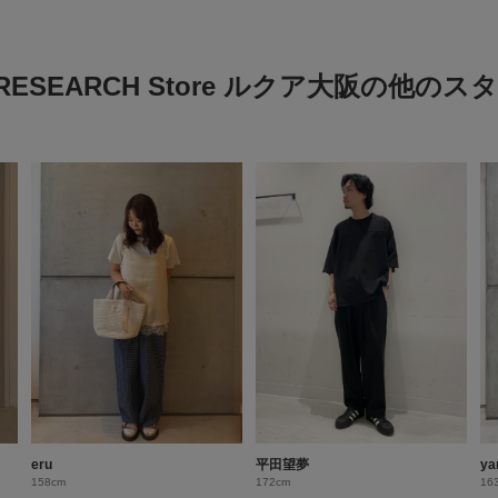
 RESEARCH Store ルクア大阪の他の
eru
平田望夢
ya
158cm
172cm
16