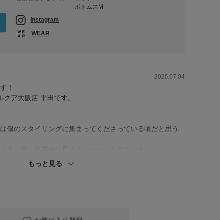
ボトムスM
Instagram
WEAR
2026.07.04
す！
oreルクア大阪店 平田です。
は僕のスタイリングに集まってくださっている頃だと思う
があって、綺麗めに見えるショーツもございます！
、レインブーツでしたが、ハマりにハマりました…◎
もっと見る