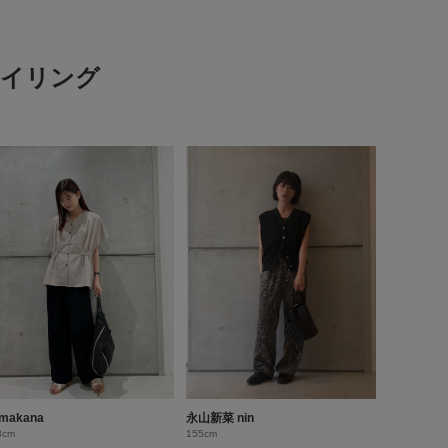
スタイリング
makana
永山新菜 nin
3cm
155cm