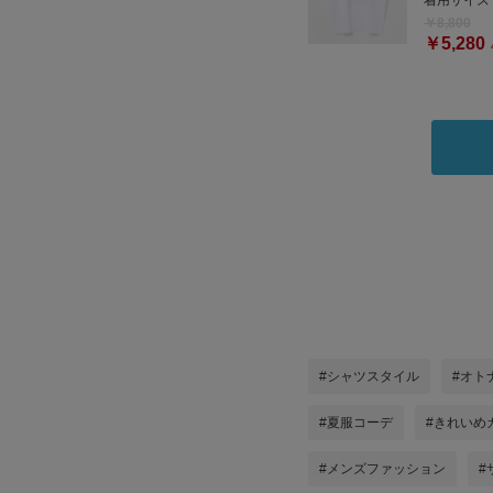
着用サイズ
￥8,800
￥5,280
#シャツスタイル
#オト
#夏服コーデ
#きれいめ
#メンズファッション
#