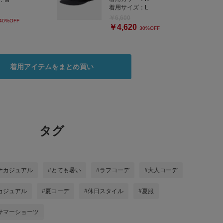
：
M
着用サイズ：
L
￥6,600
40%OFF
￥4,620
30%OFF
着用アイテムをまとめ買い
タグ
ナカジュアル
#とても暑い
#ラフコーデ
#大人コーデ
カジュアル
#夏コーデ
#休日スタイル
#夏服
サマーショーツ