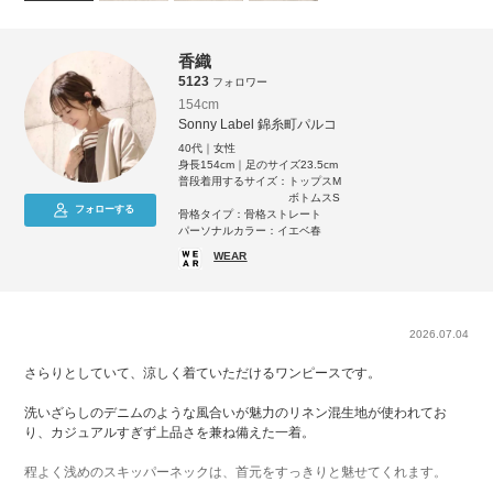
香織
5123
フォロワー
154cm
Sonny Label 錦糸町パルコ
40代｜女性
身長154cm｜足のサイズ23.5cm
普段着用するサイズ：
トップスM
ボトムスS
フォローする
骨格タイプ：骨格ストレート
パーソナルカラー：イエベ春
WEAR
2026.07.04
さらりとしていて、涼しく着ていただけるワンピースです。
洗いざらしのデニムのような風合いが魅力のリネン混生地が使われてお
り、カジュアルすぎず上品さを兼ね備えた一着。
程よく浅めのスキッパーネックは、首元をすっきりと魅せてくれます。