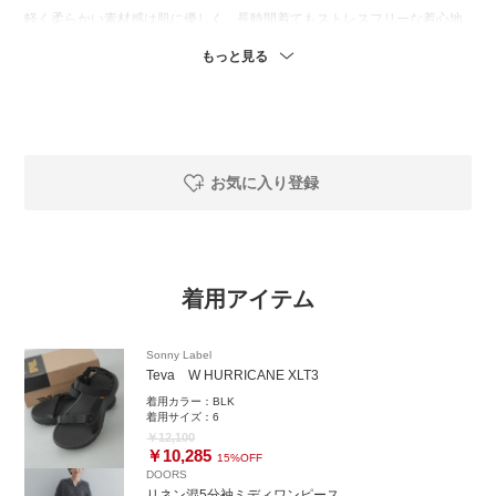
軽く柔らかい素材感は肌に優しく、長時間着てもストレスフリーな着心地
が嬉しいポイント。
もっと見る
一枚で決まる楽ちんワンピースです。
ぜひ、お試しください！
============================
商品の詳細や在庫状況等につきましても
お気に入り登録
お気軽にお問い合わせください。
URBAN RESEARCH Sonny Label 錦糸町パルコ店
東京都墨田区江東橋4-27-14 パルコ2F
TEL：050-2017-9276
着用アイテム
営業時間：10:30〜21:00
ーーーーーーーーーーーーーーーーーーー
Sonny Label
Teva W HURRICANE XLT3
商品についてのお問い合わせやコーディネートのご相談など、お気軽にLIN
Eでご連絡ください。
着用カラー：
BLK
着用サイズ：
6
『@845nacxx』で検索すると
￥12,100
￥10,285
LINEのお友達追加が可能です。
15%OFF
DOORS
リネン混5分袖ミディワンピース