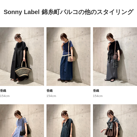
Sonny Label 錦糸町パルコの他のスタイリング
香織
香織
香織
154cm
154cm
154cm