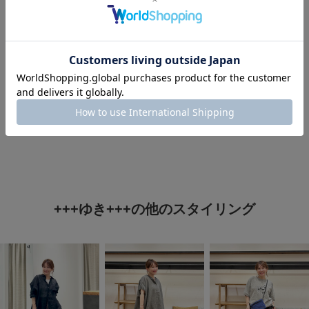
タグ
#40代ファッション
#st2607
#150cm台コーデ
#涼やかリネンアイテム
+++ゆき+++の他のスタイリング