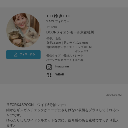
+++ゆき+++
5729
フォロワー
151cm
DOORS イオンモール京都桂川
40代｜女性
身長151cm｜足のサイズ23.0cm
普段着用するサイズ：
トップスS,M
ボトムスS
フォローする
骨格タイプ：骨格ストレート
パーソナルカラー：イエベ春
Instagram
WEAR
2026.07.02
👚FORK&SPOON ワイド5分袖シャツ
細かなギンガムチェックがコーデにさりげない表情をプラスしてくれるシ
ャツです。
ゆったりしたワイドシルエットなのに、落ち感のある素材ですっきり見え
ます♪