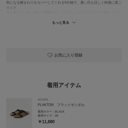
気になる腕まわりをカバーしてくれる5分袖で、暑い日も涼しく快適に過ご
せます。
前を閉じて一枚で着たり羽織りとしてTシャツやタンクトップに重ねても◎
デニムやイージーパンツ、スカートまで合わせるボトムを選ばず、着回し
もっと見る
力も抜群です。
👖リネンボリュームパンツ
夏こそ穿きたくなる、涼やかなリネン素材のイージーパンツ。
ふんわり丸みのあるシルエットですが、裾に向かって緩やかに細くなるデ
ザインなので、ボリュームがありながらもすっきりとした印象で穿いてい
ただけます。
お気に入り登録
ウエストはゴムで楽ちんです。
ボリュームはあるけどちょっとテーパードなので小柄な方にもおすすめで
す♪
👜プチワンハンドルペーパートートバッグ
着用アイテム
とっても軽量でカギやスマホを入れるのにちょうどいい内ポケットもしっ
かりついています。
肩がけしやすい持ち手の長さで、コンパクトな大きさですが、小さい日傘
DOORS
やペットボトルも入れられます♪
PLAKTON フラットサンダル
👡PLAKTON フラットサンダル
着用カラー：
BLACK
夏の足元を軽やかに彩る、大人のフラットサンダル。
着用サイズ：
36
すっきりシンプルで洗練されたデザインです。
￥11,880
素足ではもちろん、ソックス合わせで季節の変わり目まで楽しめます。