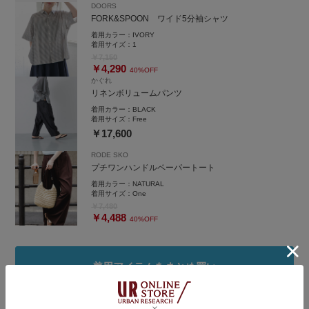
DOORS
FORK&SPOON ワイド5分袖シャツ
instgram
着用カラー：
IVORY
着用サイズ：
1
￥7,150
￥4,290
40%OFF
かぐれ
リネンボリュームパンツ
着用カラー：
BLACK
着用サイズ：
Free
￥17,600
RODE SKO
プチワンハンドルペーパートート
着用カラー：
NATURAL
着用サイズ：
One
￥7,480
￥4,488
40%OFF
着用アイテムをまとめ買い