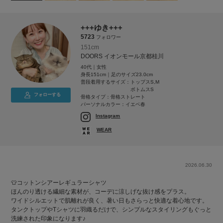
+++ゆき+++
5723
フォロワー
151cm
DOORS イオンモール京都桂川
40代｜女性
身長151cm｜足のサイズ23.0cm
普段着用するサイズ：
トップスS,M
ボトムスS
フォローする
骨格タイプ：骨格ストレート
パーソナルカラー：イエベ春
Instagram
WEAR
2026.06.30
👕コットンシアーレギュラーシャツ
ほんのり透ける繊細な素材が、コーデに涼しげな抜け感をプラス。
ワイドシルエットで肌離れが良く、暑い日もさらっと快適な着心地です。
タンクトップやTシャツに羽織るだけで、シンプルなスタイリングもぐっと
洗練された印象になります♪