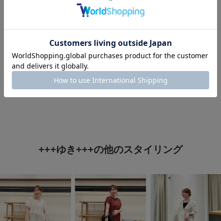
タグ
#150cm台コーデ
#st2606
#40代ファッション
#快適×きちんと見え術
+++ゆき+++の他のスタイリング