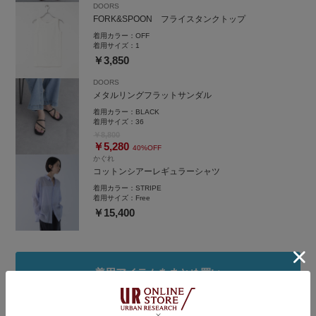
DOORS
プルなコーディネートのアクセントにもぴったりです◎
FORK&SPOON フライスタンクトップ
instgram
着用カラー：
OFF
着用サイズ：
1
￥3,850
DOORS
メタルリングフラットサンダル
着用カラー：
BLACK
着用サイズ：
36
￥8,800
￥5,280
40%OFF
かぐれ
コットンシアーレギュラーシャツ
着用カラー：
STRIPE
着用サイズ：
Free
￥15,400
着用アイテムをまとめ買い