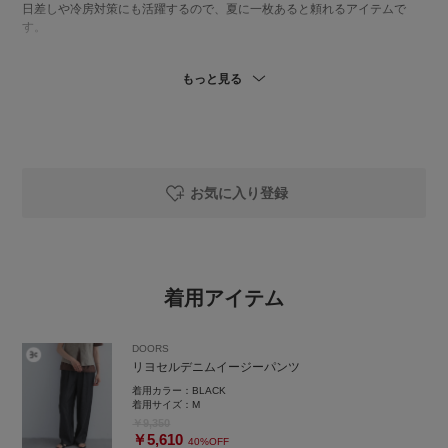
日差しや冷房対策にも活躍するので、夏に一枚あると頼れるアイテムで
す。
👖リヨセルデニムイージーパンツ
もっと見る
夏も快適に履けるきれい見えデニム。
リヨセル混のさらりとした生地で、暑い季節も肌離れがよく快適な穿き心
地。
ワイドすぎない絶妙なシルエットが、デニムでもカジュアルになりすぎず
上品な印象に仕上げてくれます。
ウエストはゴム仕様でリラックス感がありながら、落ち感のある素材です
っきり見え。
お気に入り登録
Tシャツやブラウスはもちろん、ベストやシャツ合わせできちんと感のある
コーデにも活躍します。
M、Lの展開なのでMで履いてます。
👜シンプルなコーディネートに季節感を足してくれるペーパートートバッ
着用アイテム
グ。
軽さがありながらしっかりとしたつくりで、普段使いからちょっとしたお
出かけまで気軽に取り入れやすいアイテムです。見た目以上に容量があ
DOORS
り、A4サイズも収まります。
リヨセルデニムイージーパンツ
サイドの配色がさりげないアクセントになってます！
着用カラー：
BLACK
👡メタルリングフラットサンダル
着用サイズ：
M
華奢なストラップにメタルパーツが可愛い大人のフラットサンダル。
￥9,350
￥5,610
足元をすっきりと見せながら、さりげなく存在感のあるデザインで、シン
40%OFF