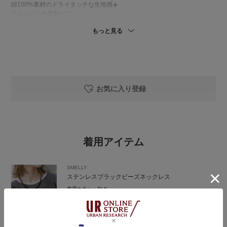
綿100%素材のドライタッチな生地感☀️
さらっとした肌触りで、
夏場も快適に楽しめるクロシェニットです♢
もっと見る
(手洗いOK🧺)
私の体型で腰丈くらいの
ややコンパクトなシルエット！
アームホールには程よくゆとりがあり、
カットソーやワンピースとの
レイヤードスタイルも楽しめます☺️
お気に入り登録
袖は肩が隠れるフレンチスリーブです◎
▶︎DOORS 裾レースノースリーブプルオーバー
綿100%素材で、程よく厚みのある生地感。
着用アイテム
1枚でも透け感を気にせず着用しやすいです◎
(手洗いOK🧺)
SMELLY
私の体型で腰まわりが隠れる着丈。
ステンレスブラックビーズネックレス
レイヤードスタイルでもレースがしっかり見え、
コーデのアクセントになります🤍
着用カラー：
BLK
着用サイズ：
-
￥2,420
￥1,210
▶︎ かぐれ コットンリネンコクーンスカート
50%OFF
DOORS
綿×麻の軽く通気性の良い素材感🌿