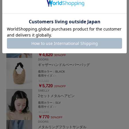
『WEB限定』2WAYクロシェノースリーブニット
麻特有のざらつき感は少なく、
ストレスフリーな履き心地です◎
着用カラー：
LIME
(洗濯機洗いOK🧺)
着用サイズ：
Free
￥8,800
￥6,000
私の身長でマキシ丈♢
31%OFF
DOORS
長さはありますが、フラットシューズでも着用できました👌🏻
裾レースノースリーブプルオーバー
コクーンシルエットで程よく立体感があり、
シンプルなトップス合わせでもこなれ感が出ます✨
着用カラー：
OFF
着用サイズ：
Free
￥6,600
￥4,620
30%OFF
DOORS
ギャザーハンドルペーパーバッグ
着用カラー：
BLACK
着用サイズ：
-
￥7,150
￥5,720
20%OFF
SMELLY
2セットメタルヘアピン
着用カラー：
SLV
着用サイズ：
-
￥1,540
￥770
50%OFF
DOORS
メタルリングフラットサンダル