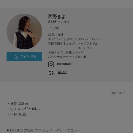
西野きよ
2136
フォロワー
152cm
30代｜女性
身長152cm｜足のサイズ22.0cm,22.5cm
普段着用するサイズ：
トップスS,M,L
ボトムスS
骨格タイプ：骨格ウェーブ
フォローする
パーソナルカラー：ブルべ夏
Instagram
WEAR
2026.06.30
・身長 152㎝
・ウエスト62〜64㎝
・年齢 36歳
▶︎DOORS 2WAY クロシェノースリーブニット