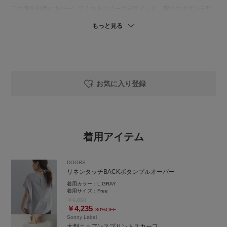
二の腕を自然にカバーしてくれるスリーブデザインと、背中のボタンデザ
インがポイント。
もっと見る
今回は、スカーフを巻いたアレンジで、トレンド感のあるコーディネート
にしてみました。
ぜひ、お試しください！
============================
お気に入り登録
商品の詳細や在庫状況等につきましても
お気軽にお問い合わせください。
URBAN RESEARCH Sonny Label 錦糸町パルコ店
東京都墨田区江東橋4-27-14 パルコ2F
着用アイテム
TEL：050-2017-9276
営業時間：10:30〜21:00
DOORS
ーーーーーーーーーーーーーーーーーーー
リネンタッチBACKボタンプルオーバー
商品についてのお問い合わせやコーディネートのご相談など、お気軽にLIN
着用カラー：
L.GRAY
Eでご連絡ください。
着用サイズ：
Free
￥6,050
￥4,235
『@845nacxx』で検索すると
30%OFF
Sonny Label
LINEのお友達追加が可能です。
大判ニュアンスプリントスカーフ