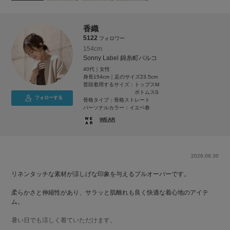
香織
5122
フォロワー
154cm
Sonny Label 錦糸町パルコ
40代｜女性
身長154cm｜足のサイズ23.5cm
普段着用するサイズ：
トップスM
ボトムスS
フォローする
骨格タイプ：骨格ストレート
パーソナルカラー：イエベ春
WEAR
2026.06.30
リネンタッチな素材が涼しげな印象を与えるプルオーバーです。
柔らかさと伸縮性があり、サラッと肌離れも良く快適な着心地のアイテ
ム。
暑い日でも涼しく着ていただけます。