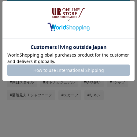
着用アイテムをまとめ買い
タグ
#シンプル
#サンダルコーデ
#暑い
#夏コーデ
#サンダル
#骨格ストレート
#st2606
#お出かけコーデ
#休日スタイル
#オトナカジュアル
#やや暑い
#Tシャツ
#洒落見えＴシャツコーデ
#スカーフ
#リネン