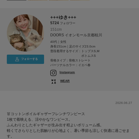
+++ゆき+++
5724
フォロワー
151cm
DOORS イオンモール京都桂川
40代｜女性
身長151cm｜足のサイズ23.0cm
普段着用するサイズ：
トップスS,M
ボトムスS
フォローする
骨格タイプ：骨格ストレート
パーソナルカラー：イエベ春
Instagram
WEAR
2026.06.27
👗コットンボイルギャザーフレンチワンピース
1枚で着映える、涼やかなワンピース。
ふんわりとしたギャザーが生み出す程よいボリューム感。
軽くてさらりとした肌触りが心地よく、暑い季節も涼しく快適に過ごせま
す。