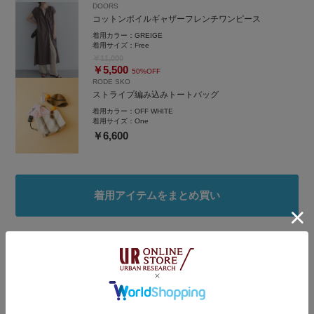
DOORS
コットンボイルギャザーフレンチワンピース
instgram
着用カラー：
GREIGE
着用サイズ：
Free
￥11,000
￥5,500
50%OFF
RODE SKO
ストライプ編み込みトートバッグ
着用カラー：
OFF WHITE
着用サイズ：
One
￥6,600
着用アイテムをまとめ買い
タグ
#40代ファッション
#st2606
#150cm台コーデ