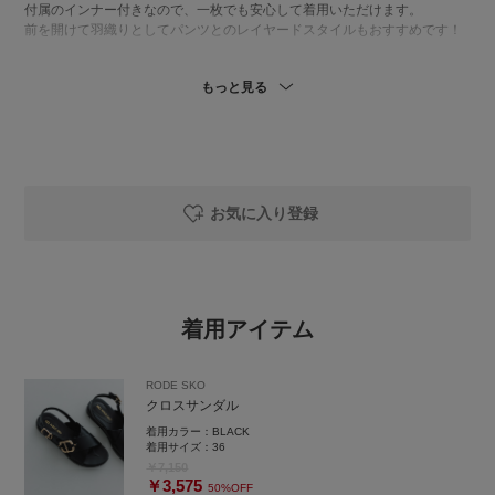
付属のインナー付きなので、一枚でも安心して着用いただけます。
前を開けて羽織りとしてパンツとのレイヤードスタイルもおすすめです！
👖リネン混イージーパンツ
もっと見る
涼しさもきちんと感もあるイージーパンツ。
リネンならではの軽やかな風合いと、ストンと落ちるシルエット。
ウエストはラクな穿き心地なのに、広がりすぎない絶妙なワイド感で、ラ
フになりすぎず大人らしい印象です！
暑い季節もさらっと快適に過ごせて、デイリーからお出かけまで使えます
◎
フリーサイズなので私はちょっと長いのでウエストひとつ折ってます。（1
お気に入り登録
51cm）
👜ストライプ編み込みトートバッグ
清涼感のあるマルチストライプ柄が、シンプルコーデのアクセントになる
トートバッグ。
着用アイテム
A4サイズがしっかり入る大きさ、広めのマチなので荷物が多い日も安心。
内側のポケットで小物もすっきり整理できます。
RODE SKO
👡クロスサンダル
クロスサンダル
存在感のあるゴールドバックルが目を惹くデザインサンダル。
太めのクロスベルトなので甲をしっかりホールドしてくれるので、安定感
着用カラー：
BLACK
のある履き心地。
着用サイズ：
36
長時間履いても疲れなさそうです。
￥7,150
￥3,575
程よくボリュームのあるソールも小柄さんにはうれしい！
50%OFF