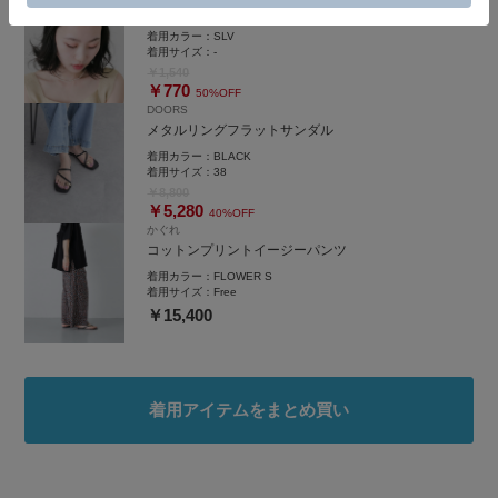
2セットメタルヘアピン
着用カラー：
SLV
着用サイズ：
-
￥1,540
￥770
50%OFF
DOORS
メタルリングフラットサンダル
着用カラー：
BLACK
着用サイズ：
38
￥8,800
￥5,280
40%OFF
かぐれ
コットンプリントイージーパンツ
着用カラー：
FLOWER S
着用サイズ：
Free
￥15,400
着用アイテムをまとめ買い