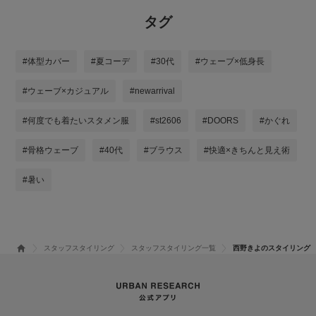
タグ
#体型カバー
#夏コーデ
#30代
#ウェーブ×低身長
#ウェーブ×カジュアル
#newarrival
#何度でも着たいスタメン服
#st2606
#DOORS
#かぐれ
#骨格ウェーブ
#40代
#ブラウス
#快適×きちんと見え術
#暑い
スタッフスタイリング
スタッフスタイリング一覧
西野きよのスタイリング