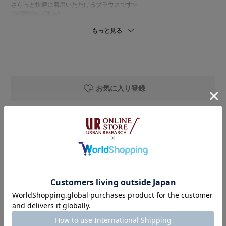
さらっと快適に着用いただけるブラウスです✨
(洗濯機洗いOK🧺)
もっと見る
私の体型でヒップがちょうど隠れる着丈。
ゆったりとしたシルエットで、体のラインを拾いにくいのも嬉しいポイン
トです◎
※パンツは今後入荷予定の「かぐれ / コットンプリントイージーパンツ」
です。
お気に入り登録
着用アイテム
DOORS
Vネックウエストギャザーブラウス
着用カラー：
BLACK
着用サイズ：
Free
￥8,800
￥6,160
30%OFF
SMELLY