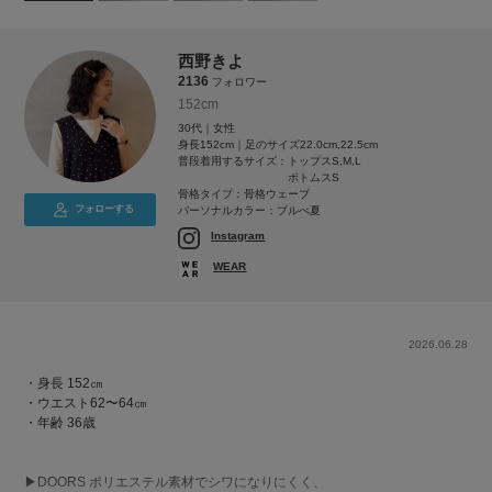
西野きよ
2136
フォロワー
152cm
30代｜女性
身長152cm｜足のサイズ22.0cm,22.5cm
普段着用するサイズ：
トップスS,M,L
ボトムスS
骨格タイプ：骨格ウェーブ
フォローする
パーソナルカラー：ブルべ夏
Instagram
WEAR
2026.06.28
・身長 152㎝
・ウエスト62〜64㎝
・年齢 36歳
▶︎DOORS ポリエステル素材でシワになりにくく、