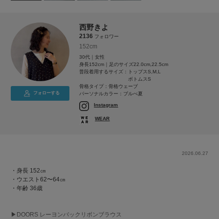
西野きよ
2136
フォロワー
152cm
30代｜女性
身長152cm｜足のサイズ22.0cm,22.5cm
普段着用するサイズ：
トップスS,M,L
ボトムスS
骨格タイプ：骨格ウェーブ
フォローする
パーソナルカラー：ブルべ夏
Instagram
WEAR
2026.06.27
・身長 152㎝
・ウエスト62〜64㎝
・年齢 36歳
▶︎DOORS レーヨンバックリボンブラウス