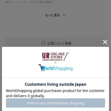
麻60％・レーヨン40％の混合素材🌿
麻ならではのさらっとした清涼感と、
レーヨンのなめらかな落ち感を兼ね備えた着心地です✨
もっと見る
ナチュラルな風合いがありながら、
上品な印象で着用いただけます◎
(洗濯機洗いOK🧺)
私の体型で腰からヒップが7割ほど隠れる着丈。
袖は肘が隠れる5分袖で、
露出を控えたい方にもおすすめです🙌🏻
お気に入り登録
気になる腰まわりや二の腕をさりげなく
カバーしてくれるシルエットです♢♦︎
▶︎かぐれ ドローイング刺繍パンツ
着用アイテム
綿100％素材で、さらっとした
肌触りのナチュラルな風合い🌿
軽やかな穿き心地で、暑い季節も
DOORS
快適に着用いただけます◎
リネンレーヨンバックリボンブラウス
(洗濯機洗いOK🧺)
着用カラー：
BLACK
私の身長では裾丈がやや長めだったため、
着用サイズ：
Free
ウエストをひと折りして着用しています◎
￥9,350
￥5,610
ゆったりとしたシルエットで、
40%OFF
SMELLY
リラックス感がありながらも