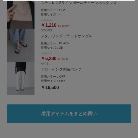
ステンレス2ラインボールチェーンネックレス
すっきりと穿いていただけます🙌🏻
着用カラー：
SLV
着用サイズ：
-
￥2,420
￥1,210
50%OFF
DOORS
メタルリングフラットサンダル
着用カラー：
BLACK
着用サイズ：
38
￥8,800
￥5,280
40%OFF
かぐれ
ドローイング刺繍パンツ
着用カラー：
OFF
着用サイズ：
Free
￥16,500
着用アイテムをまとめ買い