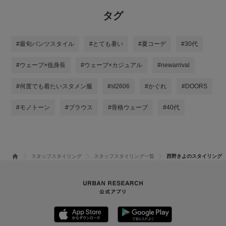
タグ
#最旬パンツスタイル
#とても暑い
#夏コーデ
#30代
#ウェーブ×低身長
#ウェーブ×カジュアル
#newarrival
#何度でも着たいスタメン服
#st2606
#かぐれ
#DOORS
#モノトーン
#ブラウス
#骨格ウェーブ
#40代
スタッフスタイリング
スタッフスタイリング一覧
西野きよのスタイリング