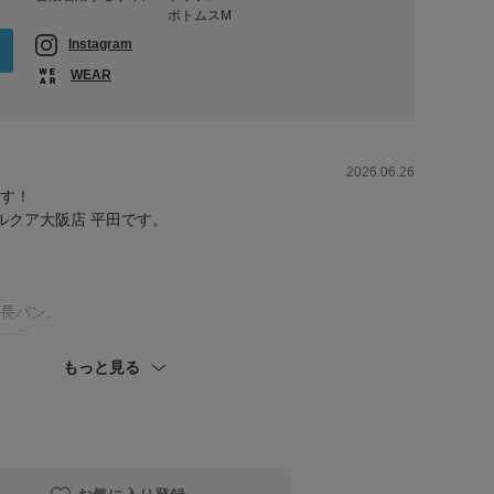
ボトムスM
Instagram
WEAR
2026.06.26
す！
oreルクア大阪店 平田です。
長パン。
ーデ。
のはもちろんたんですが、、、カラッとしていて風通しも
もっと見る