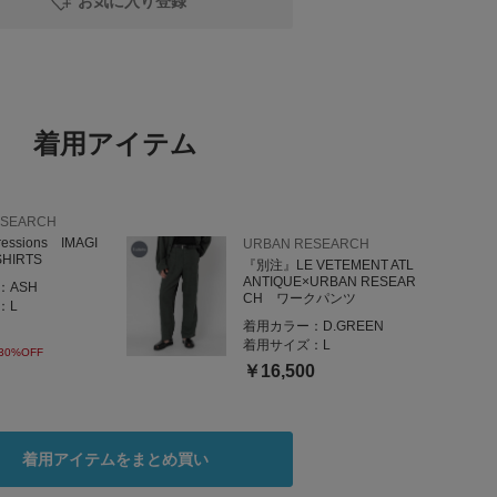
お気に入り登録
________________________
着用アイテム
ございます！○
、
ローしてみてください★
ESEARCH
reルクア大阪店
ressions IMAGI
URBAN RESEARCH
SHIRTS
『別注』LE VETEMENT ATL
ANTIQUE×URBAN RESEAR
：
ASH
CH ワークパンツ
：
L
着用カラー：
D.GREEN
着用サイズ：
L
30%OFF
￥16,500
着用アイテムをまとめ買い