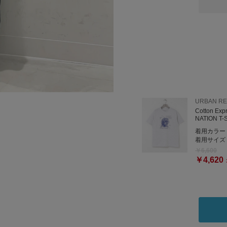
是非お試しください！
_____________________
○閲覧いただきありがとう
コーディネートが良ければ
是非プロフィールからフォ
URBAN R
URBANRESEARCH Sto
Cotton Exp
ルクア大阪7F
NATION T-
TEL: 06-6151-1327
着用カラー
着用サイズ
￥6,600
￥4,620