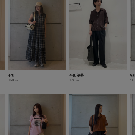
eru
平田望夢
ya
158cm
172cm
16