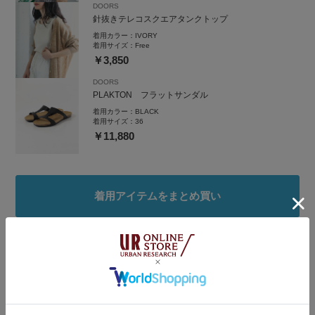
DOORS
針抜きテレコスクエアタンクトップ
instgram
着用カラー：
IVORY
着用サイズ：
Free
￥3,850
DOORS
PLAKTON フラットサンダル
着用カラー：
BLACK
着用サイズ：
36
￥11,880
着用アイテムをまとめ買い
タグ
#150cm台コーデ
#st2606
#ワンピース×サンダル