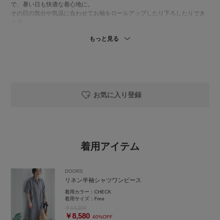
で、暑い日も快適な着心地に。
その日の気分や気温に合わせてお袖をロールアップしたり下ろしたりでき
ます。
前を開けて羽織りとしても使えるので、パンツを合わせたレイヤードスタ
もっと見る
イルにもおすすめです◎
👚ギャザーボリュームパンツ
履いてみると驚くほど軽やかな素材で暑い季節もさらっと快適な穿き心
地。
ちょっと丸みのあるシルエットは、体のラインを拾いにくく、抜け感のあ
る着こなしに。
お気に入り登録
ウエストは総ゴム仕様でストレスフリーです！
フリーサイズですが、案外ちょうどいい着丈になりました。（151cm）
👜シンプルなコーディネートに季節感を足してくれるペーパートートバッ
グ。
着用アイテム
軽さがありながらしっかりとしたつくりで、普段使いからちょっとしたお
出かけまで気軽に取り入れやすいアイテムです。見た目以上に容量があ
り、A4サイズも収まります。
DOORS
サイドの配色がさりげないアクセントになってます！
リネン半袖シャツワンピース
👡PLAKTON フラットサンダル
着用カラー：
CHECK
夏の足元を軽やかに彩る、大人のフラットサンダル。
着用サイズ：
Free
すっきりシンプルで洗練されたデザインです。
￥14,300
￥8,580
素足ではもちろん、ソックス合わせで季節の変わり目まで楽しめます。
40%OFF