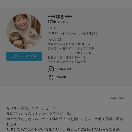
+++ゆき+++
5729
フォロワー
151cm
DOORS イオンモール京都桂川
40代｜女性
身長151cm｜足のサイズ23.0cm
普段着用するサイズ：
トップスS,M
ボトムスS
フォローする
骨格タイプ：骨格ストレート
パーソナルカラー：イエベ春
Instagram
WEAR
2026.06.24
👗リネン半袖シャツワンピース
夏にぴったりのリネンシャツワンピース。
ゆったりとしたシルエットで体のラインを拾いにくく、一枚で気軽に着ら
れます！
リネンならではの軽やかな風合いと、着るほどに馴染むやわらかな質感