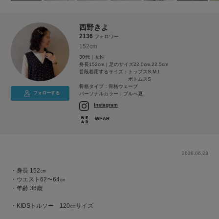
西野きよ
2136
フォロワー
152cm
30代｜女性
身長152cm｜足のサイズ22.0cm,22.5cm
普段着用するサイズ：
トップスS,M,L
ボトムスS
骨格タイプ：骨格ウェーブ
フォローする
パーソナルカラー：ブルべ夏
Instagram
WEAR
2026.06.23
・身長 152㎝
・ウエスト62〜64㎝
・年齢 36歳
・KIDSトルソー 120㎝サイズ