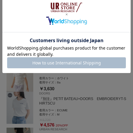
シアーチェックシャツ
サイズ〈36〉を着用しています◎
着用カラー：
YELLOW
私の体型でもフラットシューズでバランスよく着用できます✨
着用サイズ：
Free
軽やかな素材感で重たく見えず、
￥14,300
夏場でもワイドパンツを快適に楽しめます！
SMELLY
フラワーモチーフカラフルビーズネックレス
※過去の投稿にてサイズ〈38〉着用分もございますので、
サイズをお悩みの方はぜひご覧ください🙌🏻
着用カラー：
GRN
着用サイズ：
-
￥2,860
￥1,430
▶︎DOORS チェックキュロット(KIDS)
50%OFF
DOORS
綿×ポリエステル素材で、
『別注』PETIT BATEAU×DOORS 刺繍ロゴTシャツ
風通しが良く暑い季節も快適な着心地🌿
(KIDS)
元気いっぱいに動き回るお子様にも
涼しく着用いただけます◎
着用カラー：
ホワイト
着用サイズ：
8a
(洗濯機洗いOK🧺)
￥3,630
DOORS
『別注』PETIT BATEAU×DOORS EMBROIDERYT-S
HIRTSCU
着用カラー：
ECUME
着用サイズ：
M
￥5,720
￥4,576
20%OFF
URBAN RESEARCH