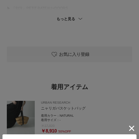
▶︎ 『別注』PETIT BATEAU×DOORS
EMBROIDERYT-SHIRTSCU
もっと見る
肌触りの良い、伸縮性に優れた綿素材を使用🪴
やわらかな着心地で、快適に着用いただけます◎
(洗濯機洗いOK🧺)
コンパクトなシルエットで、
私の体型では二の腕がほとんど隠れ、
着丈は腰にかかるくらいでした🙌🏻
お気に入り登録
インナー使いにはもちろん、
ワンポイントの刺繍が映えるので
1枚でメイントップスとしても
楽しめるアイテムです✨
着用アイテム
※KIDSも同素材です👧🏻👦🏻
URBAN RESEARCH
ニャリガバスケットバッグ
▶︎UR 『UR TECH』ギャザーワイドパンツ
ナイロン素材でとても軽く、
着用カラー：
NATURAL
ややシャカっとした生地感です♢
着用サイズ：
-
シワになりにくく、
￥17,820
￥8,910
できても気になりにくいのが嬉しいポイント👌🏻
50%OFF
URBAN RESEARCH
(手洗いOK🧺)