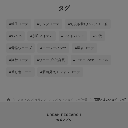
タグ
#親子コーデ
#リンクコーデ
#何度も着たいスタメン服
#st2606
#別注アイテム
#ワイドパンツ
#30代
#骨格ウェーブ
#イージーパンツ
#帰省コーデ
#旅行コーデ
#ウェーブ×低身長
#ウェーブ×カジュアル
#差し色コーデ
#洒落見えＴシャツコーデ
スタッフスタイリング
スタッフスタイリング一覧
西野きよのスタイリング