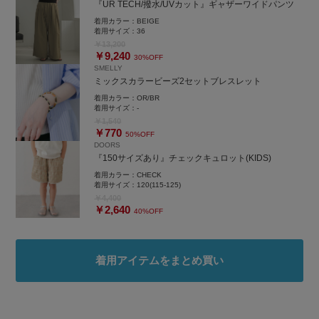
『UR TECH/撥水/UVカット』ギャザーワイドパンツ
着用カラー：
BEIGE
着用サイズ：
36
￥13,200
￥9,240
30%OFF
SMELLY
ミックスカラービーズ2セットブレスレット
着用カラー：
OR/BR
着用サイズ：
-
￥1,540
￥770
50%OFF
DOORS
『150サイズあり』チェックキュロット(KIDS)
着用カラー：
CHECK
着用サイズ：
120(115-125)
￥4,400
￥2,640
40%OFF
着用アイテムをまとめ買い