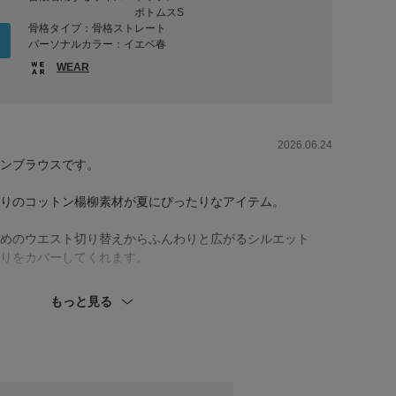
ボトムスS
骨格タイプ：骨格ストレート
パーソナルカラー：イエベ春
WEAR
2026.06.24
ンブラウスです。
りのコットン楊柳素材が夏にぴったりなアイテム。
めのウエスト切り替えからふんわりと広がるシルエット
りをカバーしてくれます。
を合わせた、大人カジュアルコーディネートです。
もっと見る
速乾、イージーケアの機能がついており、快適に穿いてい