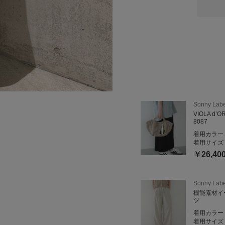
=====================
商品の詳細や在庫状況等に
お気軽にお問い合わせくだ
URBAN RESEARCH Son
東京都墨田区江東橋4-27-1
TEL：050-2017-9276
営業時間：10:30〜21:00
Sonny Labe
ーーーーーーーーーーーー
VIOLA d’
8087
商品についてのお問い合わ
着用カラー
ください。
着用サイズ
￥26,40
『@845nacxx』で検索す
LINEのお友達追加が可能
Sonny Labe
機能素材イ
ツ
着用カラー
着用サイズ