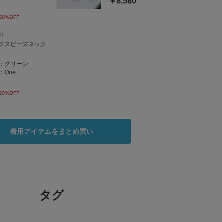
￥8,580
30%OFF
l
クスビーズネック
：
グリーン
：
One
20%OFF
着用アイテムをまとめ買い
タグ