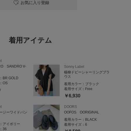
お気に入り登録
=======
つきましても
さい。
ny Label 錦糸町パルコ店
着用アイテム
4 パルコ2F
l
ーーーーーーー
ORO SANDRO V-
Sonny Label
楊柳ドビーシャーリングブラ
せやコーディネートのご相談など、お気軽にLINEでご連絡
ウス
：
BR GOLD
：
OS
着用カラー：
ブラック
着用サイズ：
Free
0
ると
￥6,930
です。
l
DOORS
ージーワイドパン
OOFOS OORIGINAL
着用カラー：
BLACK
：
アイボリー
着用サイズ：
6
：
36