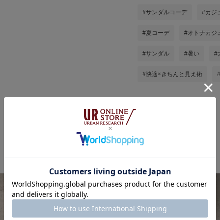
#サンダルコーデ
#カジ
#夏コーデ
#オトナカジ
#サンダル
#暑い
#
#快適×きちんと見え術
香織の他のスタイリング