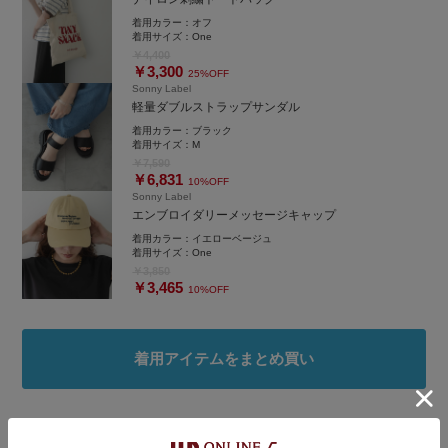
着用カラー：
オフ
着用サイズ：
One
￥4,400
￥3,300
25%OFF
Sonny Label
軽量ダブルストラップサンダル
着用カラー：
ブラック
着用サイズ：
M
￥7,590
￥6,831
10%OFF
Sonny Label
エンブロイダリーメッセージキャップ
着用カラー：
イエローベージュ
着用サイズ：
One
￥3,850
￥3,465
10%OFF
着用アイテムをまとめ買い