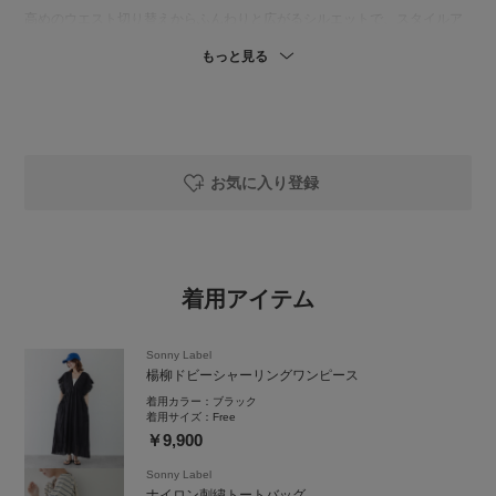
高めのウエスト切り替えからふんわりと広がるシルエットで、スタイルア
ップ効果が期待できます。
もっと見る
ぜひ、お試しください！
============================
商品の詳細や在庫状況等につきましても
お気軽にお問い合わせください。
お気に入り登録
URBAN RESEARCH Sonny Label 錦糸町パルコ店
東京都墨田区江東橋4-27-14 パルコ2F
TEL：050-2017-9276
営業時間：10:30〜21:00
着用アイテム
ーーーーーーーーーーーーーーーーーーー
商品についてのお問い合わせやコーディネートのご相談など、お気軽にLIN
Sonny Label
Eでご連絡ください。
楊柳ドビーシャーリングワンピース
『@845nacxx』で検索すると
着用カラー：
ブラック
LINEのお友達追加が可能です。
着用サイズ：
Free
￥9,900
Sonny Label
ナイロン刺繍トートバッグ