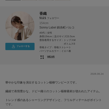
香織
5121
フォロワー
154cm
Sonny Label 錦糸町パルコ
40代｜女性
身長154cm｜足のサイズ23.5cm
普段着用するサイズ：
トップスM
ボトムスS
フォローする
骨格タイプ：骨格ストレート
パーソナルカラー：イエベ春
WEAR
2026.06.24
華やかな印象を演出するコットン楊柳ワンピースです。
繊細で表情豊かな、ドビー織りのコットン楊柳素材が使われたアイテム。
トレンド感のあるシャーリングデザインと、フリルディテールがポイント
です。