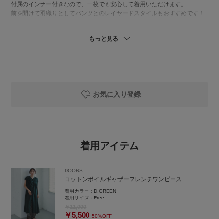
付属のインナー付きなので、一枚でも安心して着用いただけます。
前を開けて羽織りとしてパンツとのレイヤードスタイルもおすすめです！
👖コットンリネンプリントイージーパンツ
もっと見る
一気に華やかになる、主役パンツ。
水彩画みたいなタッチで甘すぎず、大人でも取り入れやすいデザインで
す。
シンプルなトップス合わせるだけでスタイリング完成です！
リネンコットンで通気性もよく、これからの季節快適に履いていただけま
す◎
私はウエストひとつ折って履くとちょうどいいぐらいになります。（151c
お気に入り登録
m）
👜プチワンハンドルペーパートートバッグ
とっても軽量で裏地とカギやスマホを入れるのにちょうどいい内ポケット
もしっかりついています。
着用アイテム
肩がけしやすい持ち手の長さで、コンパクトな大きさですが、小さい日傘
やペットボトルも入れられます♪
DOORS
👡PLAKTON フラットサンダル
コットンボイルギャザーフレンチワンピース
夏の足元を軽やかに彩る、大人のフラットサンダル。
すっきりシンプルで洗練されたデザインです。
着用カラー：
D.GREEN
素足ではもちろん、ソックス合わせで季節の変わり目まで楽しめます。
着用サイズ：
Free
￥11,000
￥5,500
50%OFF
instgram