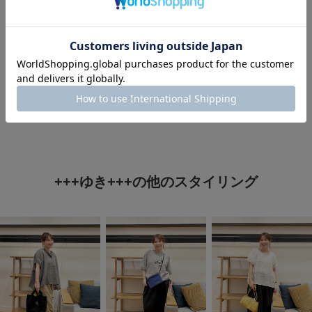
タグ
#st2606
#150cm台コーデ
#ワンピース×サンダル
+++ゆき+++の他のスタイリング