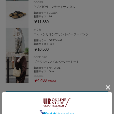
DOORS
PLAKTON フラットサンダル
着用カラー：
BLACK
着用サイズ：
36
￥11,880
かぐれ
コットンリネンプリントイージーパンツ
着用カラー：
GRAY×NAT
着用サイズ：
Free
￥16,500
RODE SKO
プチワンハンドルペーパートート
着用カラー：
NATURAL
着用サイズ：
One
￥7,480
￥4,488
40%OFF
着用アイテムをまとめ買い