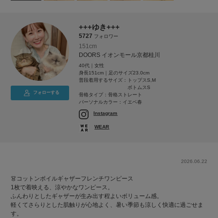
+++ゆき+++
5727
フォロワー
151cm
DOORS イオンモール京都桂川
40代｜女性
身長151cm｜足のサイズ23.0cm
普段着用するサイズ：
トップスS,M
ボトムスS
フォローする
骨格タイプ：骨格ストレート
パーソナルカラー：イエベ春
Instagram
WEAR
2026.06.22
👗コットンボイルギャザーフレンチワンピース
1枚で着映える、涼やかなワンピース。
ふんわりとしたギャザーが生み出す程よいボリューム感。
軽くてさらりとした肌触りが心地よく、暑い季節も涼しく快適に過ごせま
す。