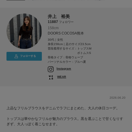
井上 裕美
11887
フォロワー
158cm
DOORS COCOSA熊本
30代｜女性
身長158cm｜足のサイズ23.5cm
普段着用するサイズ：
トップスM
ボトムスS
フォローする
骨格タイプ：骨格ウェーブ
パーソナルカラー：ブルべ夏
Instagram
WEAR
2026.06.20
上品なフリルブラウスをデニムでラフにまとめた、大人の休日コーデ。
トップスは華やかなフリルが魅力のブラウス。黒を選ぶことで甘くなりす
ぎず、大人っぽく着こなせます。