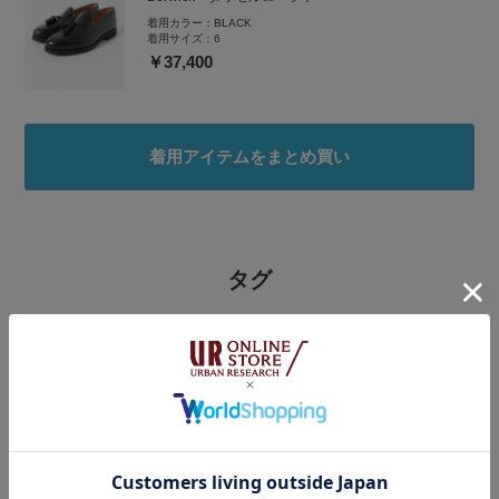
着用カラー：
BLACK
着用サイズ：
6
￥37,400
着用アイテムをまとめ買い
タグ
#ラフコーデ
#初夏コーデ
#暑い
#休日スタイル
#大人コーデ
#きれいめカジュアル
#夏コーデ
#夏服
#ポロシャツ
#梅雨を楽しむ最適解コーデ