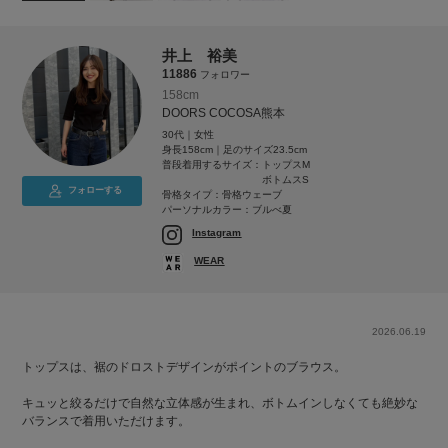
井上 裕美
11886
フォロワー
158cm
DOORS COCOSA熊本
30代｜女性
身長158cm｜足のサイズ23.5cm
普段着用するサイズ：
トップスM
ボトムスS
フォローする
骨格タイプ：骨格ウェーブ
パーソナルカラー：ブルべ夏
Instagram
WEAR
2026.06.19
トップスは、裾のドロストデザインがポイントのブラウス。
キュッと絞るだけで自然な立体感が生まれ、ボトムインしなくても絶妙な
バランスで着用いただけます。