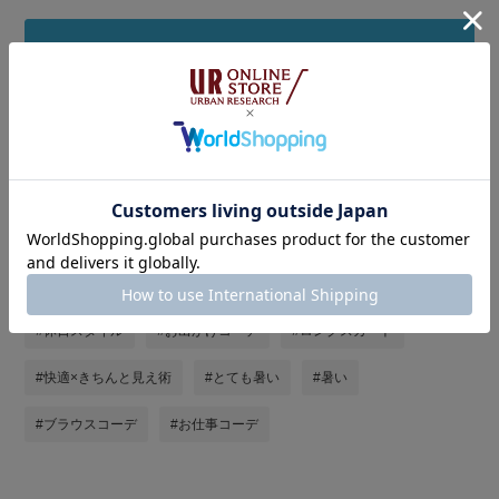
着用アイテムをまとめ買い
タグ
#シンプルコーデ
#ママコーデ
#ママファッション
#リネン
#きれいめカジュアル
#st2606
#夏コーデ
#休日スタイル
#お出かけコーデ
#ロングスカート
#快適×きちんと見え術
#とても暑い
#暑い
#ブラウスコーデ
#お仕事コーデ