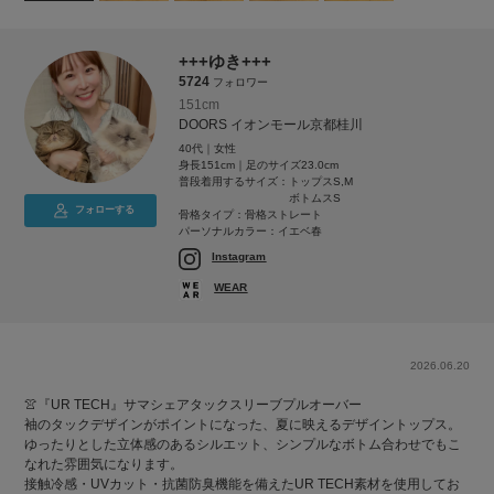
+++ゆき+++
5724
フォロワー
151cm
DOORS イオンモール京都桂川
40代｜女性
身長151cm｜足のサイズ23.0cm
普段着用するサイズ：
トップスS,M
ボトムスS
フォローする
骨格タイプ：骨格ストレート
パーソナルカラー：イエベ春
Instagram
WEAR
2026.06.20
👚『UR TECH』サマシェアタックスリーブプルオーバー
袖のタックデザインがポイントになった、夏に映えるデザイントップス。
ゆったりとした立体感のあるシルエット、シンプルなボトム合わせでもこ
なれた雰囲気になります。
接触冷感・UVカット・抗菌防臭機能を備えたUR TECH素材を使用してお