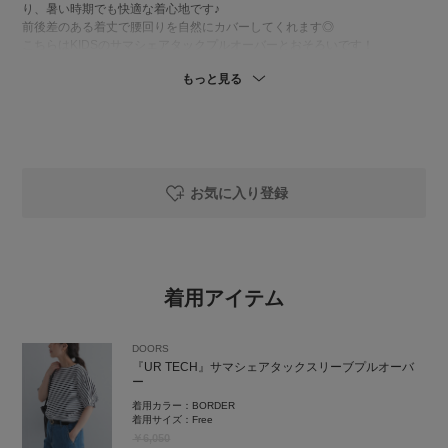
り、暑い時期でも快適な着心地です♪
前後差のある着丈で腰回りを自然にカバーしてくれます◎
こちらはKIDSのサマシェアタックプルオーバーとおそろいです！
もっと見る
👖 リネン100%のナチュラルな風合いのリネンイージーパンツ。
通気性も良く、夏気持ちよく履けるリネンパンツはこれからの季節活躍し
てくれそうです！
程よくワイドなシルエットで体のラインを拾いにくく、ストンと落ちるシ
ルエットですっきり。
Tシャツやサンダルでラフに合わせたり、
ブラウスやジャケットと合わせたり…かなり着回しが効く万能アイテムで
お気に入り登録
す。
私はSでギリギリちょうどいい長さです。
👡 足元にさりげない華やかさを添えてくれる、ダブルベルテッドサンダ
ル。
着用アイテム
存在感のあるゴールドバックルがアクセント。
太めのダブルベルトが足をしっかりホールドしてくれるので安定した履き
心地です！
DOORS
『UR TECH』サマシェアタックスリーブプルオーバ
instgram
ー
着用カラー：
BORDER
着用サイズ：
Free
￥6,050