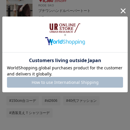
￥8,360
20%OFF
RODE SKO
プチワンハンドルペーパートート
着用カラー：
NATURAL
着用サイズ：
One
￥7,480
￥4,488
40%OFF
着用アイテムをまとめ買い
タグ
#150cm台コーデ
#st2606
#40代ファッション
#洒落見えＴシャツコーデ