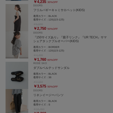
￥4,235
30%OFF
DOORS
フリルバギーキャミサロペット(KIDS)
着用カラー：
BLACK
着用サイズ：
120(115-125)
￥5,500
￥2,750
50%OFF
DOORS
『150サイズあり』『親子リンク』『UR TECH』サマ
シェアタックプルオーバー(KIDS)
着用カラー：
BORDER
着用サイズ：
120(115-125)
￥4,400
￥1,760
60%OFF
RODE SKO
ダブルベルテッドサンダル
着用カラー：
BLACK
着用サイズ：
36
￥7,150
￥3,575
50%OFF
DOORS
リネンイージーパンツ
着用カラー：
BLACK
着用サイズ：
S
￥10,450