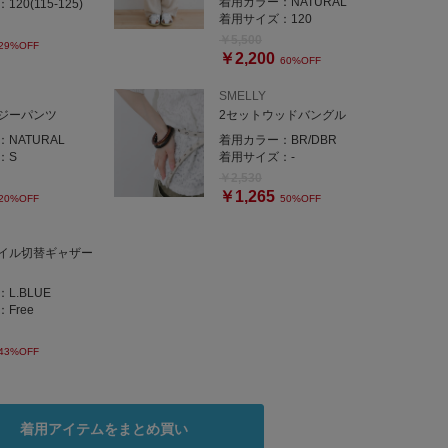
着用カラー：
NATURAL
：
120(115-125)
も高い1本です🫧
着用サイズ：
120
￥5,500
29%OFF
￥2,200
60%OFF
SMELLY
ジーパンツ
2セットウッドバングル
：
NATURAL
着用カラー：
BR/DBR
：
S
着用サイズ：
-
￥2,530
￥1,265
20%OFF
50%OFF
イル切替ギャザー
：
L.BLUE
：
Free
43%OFF
着用アイテムをまとめ買い