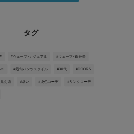
タグ
デ
#ウェーブ×カジュアル
#ウェーブ×低身長
val
#最旬パンツスタイル
#30代
#DOORS
と見え術
#暑い
#淡色コーデ
#リンクコーデ