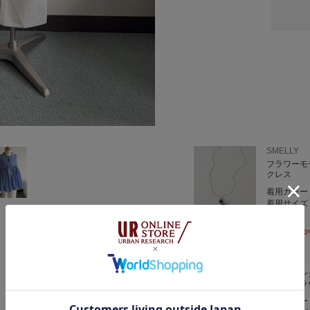
私の体型で袖丈は6〜7分
着丈はヒップが半分ほど隠
夏場でも肌の露出を控えた
日よけ・冷房対策を兼ねて
着たい方にもおすすめのブラ
※KIDSも同素材です👧🏻
SMELLY
▶︎DOORS リネンイージ
フラワーモ
肌あたりもやさしく、
クレス
ストレスフリーに着用いた
着用カラー
リネン100%素材のパンツ
着用サイズ
とても軽く通気性も抜群で
￥1,980
￥990
真夏でも快適にパンツコー
50
(洗濯機洗いOK🧺)
DOORS
『親子リン
サイズ〈S〉を着用してい
ル切替ブラウ
私の身長でちょうど良い丈
着用カラー
ややゆったりとしたストレ