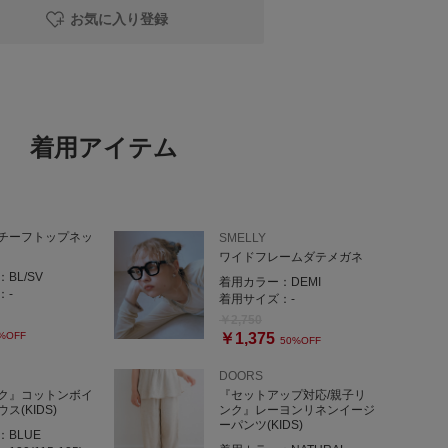
お気に入り登録
袖ほど、
れる長さでした◎
い方や、
ウスです👌🏻
着用アイテム
ーパンツ
チーフトップネッ
SMELLY
ワイドフレームダテメガネ
だける
：
BL/SV
着用カラー：
DEMI

：
-
着用サイズ：
-
、
￥2,750
デを楽しめます◎
%OFF
￥1,375
50%OFF
DOORS
ク』コットンボイ
『セットアップ対応/親子リ
ます！
ス(KIDS)
ンク』レーヨンリネンイージ
感☺️
ーパンツ(KIDS)
：
BLUE
ートシルエットで、