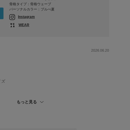
骨格タイプ：骨格ウェーブ
パーソナルカラー：ブルべ夏
Instagram
WEAR
2026.06.20
イズ
イル切替ギャザーブラウス
もっと見る
軽やかな着心地🫧
ので、
けます♢