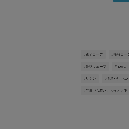
#親子コーデ
#帰省コー
#骨格ウェーブ
#newarri
#リネン
#快適×きちん
#何度でも着たいスタメン服