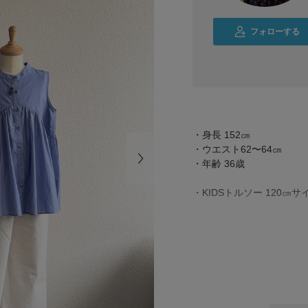
フォローする
・身長 152㎝
・ウエスト62〜64㎝
・年齢 36歳
・KIDSトルソー 120㎝サ
▶︎DOORS コットンボ
綿100％素材で、サラッと
肌離れが良く風通しもいい
真夏でも快適に着用いただ
（洗濯機洗いOK🧺）