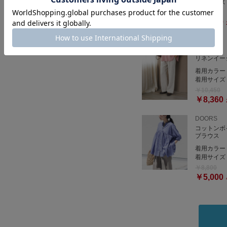
着用サイズ
トップスを選ばず着回し力
￥4,950
￥3,500
DOORS
リネンイー
着用カラー
着用サイズ
￥10,450
￥8,360
DOORS
コットンボ
ブラウス
着用カラー
着用サイズ
￥8,800
￥5,000