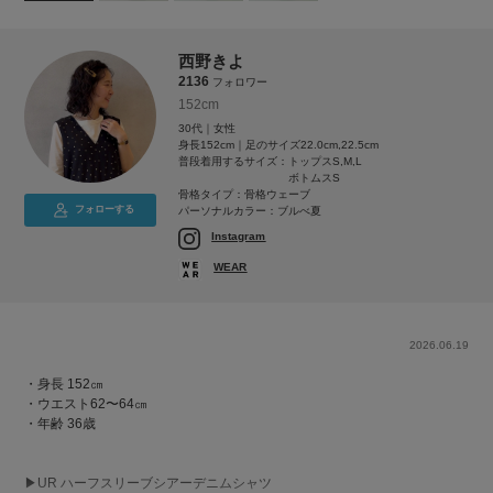
西野きよ
2136
フォロワー
152cm
30代｜女性
身長152cm｜足のサイズ22.0cm,22.5cm
普段着用するサイズ：
トップスS,M,L
ボトムスS
骨格タイプ：骨格ウェーブ
フォローする
パーソナルカラー：ブルべ夏
Instagram
WEAR
2026.06.19
・身長 152㎝
・ウエスト62〜64㎝
・年齢 36歳
▶︎UR ハーフスリーブシアーデニムシャツ