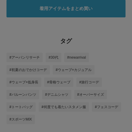
着用アイテムをまとめ買い
タグ
#アーバンリサーチ
#30代
#newarrival
#初夏のおでかけコーデ
#ウェーブ×カジュアル
#ウェーブ×低身長
#骨格ウェーブ
#旅行コーデ
#バルーンパンツ
#デニムシャツ
#オーバーサイズ
#トートバッグ
#何度でも着たいスタメン服
#フェスコーデ
#スポーツMIX