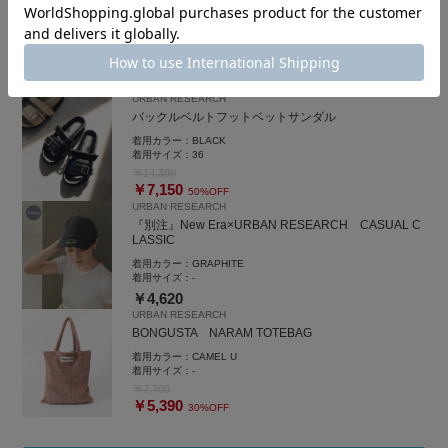
バルーンギャザーパンツ
着用カラー：
BLACK
着用サイズ：
Free
￥16,500
￥9,900
40%OFF
URBAN RESEARCH
バックルベルトフットベットサンダル
着用カラー：
BLACK
着用サイズ：
36
￥14,300
￥7,150
50%OFF
URBAN RESEARCH
『別注』New Era×URBAN RESEARCH CASUAL C
LASSIC
着用カラー：
GRAPHITE
着用サイズ：
-
￥4,620
URBAN RESEARCH
BONGUSTA NARAM TOTEBAG
着用カラー：
CAMEL U
着用サイズ：
-
￥7,700
￥5,390
30%OFF