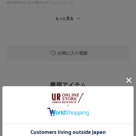
綿100%のかなり薄手のデニムシャツ♢♦︎
柔らかくほんのり透け感があり、
カジュアルの中に女性らしさをプラスしてくれる1着です🎐
もっと見る
とても軽く、羽織っている感覚がないほどの着心地☺️
(洗濯機洗いOK🧺)
ゆったりとしたシルエットで、ヒップもしっかりカバー◎
私の体型で袖は7分丈くらい。
ドルマン風のゆったりしたアームホールに、
広めの袖口で風通しも抜群。
お気に入り登録
夏場でも快適に着ていただけます✨✨
▶︎UR バルーンギャザーパンツ
再生繊維×ナイロンの混合素材で、
着用アイテム
軽くシャカっとした生地感です♢
(洗濯機洗いOK🧺)
URBAN RESEARCH
ウエストは総ゴム仕様で、
『イージーケア』ハーフスリーブシアーデニムシャツ
ストレスフリーな履き心地👌🏻🌿
裾にもゴムが入っているので、
着用カラー：
SAXBLUE
私の身長でも丈を気にせず
着用サイズ：
Free
そのままゆるっとした
￥14,300
￥10,010
シルエットで着用できました◎
30%OFF
URBAN RESEARCH