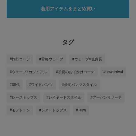
着用アイテムをまとめ買い
タグ
#旅行コーデ
#骨格ウェーブ
#ウェーブ×低身長
#ウェーブ×カジュアル
#初夏のおでかけコーデ
#newarrival
#30代
#ワイドパンツ
#最旬パンツスタイル
#レーストップス
#レイヤードスタイル
#アーバンリサーチ
#モノトーン
#シアートップス
#Teya