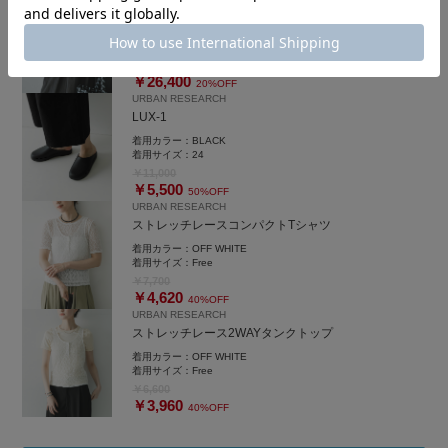
PHILIPPE AUDIBERT HOLLOW BRACELET
着用カラー：
SILVER
着用サイズ：
-
￥33,000
￥26,400
20%OFF
URBAN RESEARCH
LUX-1
着用カラー：
BLACK
着用サイズ：
24
￥11,000
￥5,500
50%OFF
URBAN RESEARCH
ストレッチレースコンパクトTシャツ
着用カラー：
OFF WHITE
着用サイズ：
Free
￥7,700
￥4,620
40%OFF
URBAN RESEARCH
ストレッチレース2WAYタンクトップ
着用カラー：
OFF WHITE
着用サイズ：
Free
￥6,600
￥3,960
40%OFF