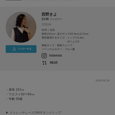
西野きよ
2136
フォロワー
152cm
30代｜女性
身長152cm｜足のサイズ22.0cm,22.5cm
普段着用するサイズ：
トップスS,M,L
ボトムスS
骨格タイプ：骨格ウェーブ
フォローする
パーソナルカラー：ブルべ夏
Instagram
WEAR
2026.06.19
・身長 152㎝
・ウエスト62〜64㎝
・年齢 36歳
▶︎ ストレッチレース2WAYタンクトップ