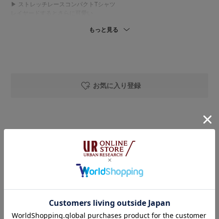
▶︎ ストレッチレースコンパクトTシャツ
レイヤードするとさらに可愛い、
こちらのシリーズ☁️
もっと見る
ナイロンメインの素材で、
伸縮性があり薄手で柔らかな着心地です◎
やや肌が弱めな私でも
地肌への不快感なく快適に着用できました🪴
(洗濯機洗いOK🧺)
お気に入り登録
▶︎ Teya WIDE VOLUME PANTS
ハリのあるしっかりとした綿100％素材で、
きれいなワイドシルエットをキープしてくれます🪴
(手洗いOK🧺)
着用アイテム
サイズ〈S〉を着用しています。
ウエストには程よくゆとりがあり、
URBAN RESEARCH
私の身長では足首が見える
Teya WIDE VOLUME PANTS
すっきりとしたクロップド丈でした◎
着用カラー：
BLACK
着用サイズ：
S
￥30,800
URBAN RESEARCH