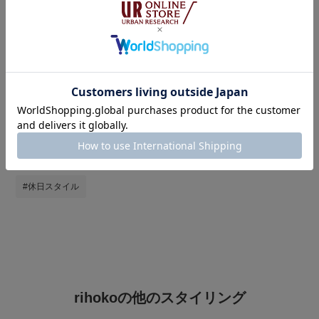
タグ
#URBAN RESEARCH DOORS
#アーバンリサーチドアーズ
#快適×きちんと見え術
#サンダルコーデ
#とても暑い
#夏ファッション
#夏コーデ
#お出かけコーデ
#休日スタイル
rihokoの他のスタイリング