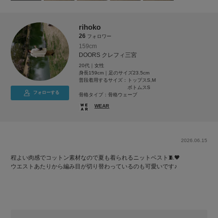
rihoko
26
フォロワー
159cm
DOORS クレフィ三宮
20代｜女性
身長159cm｜足のサイズ23.5cm
普段着用するサイズ：
トップスS,M
ボトムスS
フォローする
骨格タイプ：骨格ウェーブ
WEAR
2026.06.15
程よい肉感でコットン素材なので夏も着られるニットベスト🧵🖤
ウエストあたりから編み目が切り替わっているのも可愛いです♪