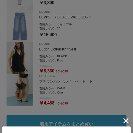
￥3,300
DOORS
LEVI’S RIBCAGE WIDE LEG H
着用カラー：
ライトブルー
着用サイズ：
25
￥15,400
DOORS
Button Cotton Knit Vest
着用カラー：
BLACK
着用サイズ：
Free
￥10,450
￥8,360
20%OFF
RODE SKO
プチワンハンドルペーパートート
着用カラー：
CAMEL
着用サイズ：
One
￥7,480
￥4,488
40%OFF
着用アイテムをまとめ買い