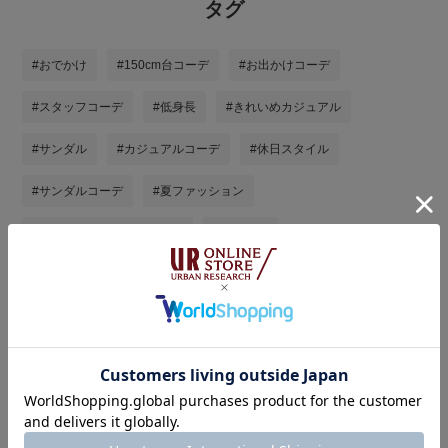
タグ
#おでかけ
#150cm台コーデ
#お出かけコーデ
#スタッフコーデ
#低身長
#きれいめカジュアル
#サンダル
#カジュアルコーデ
#休日スタイル
#サンダルコーデ
#夏ファッション
#初夏のリラックススタイル
#夏コーデ
#快適×きちんと見え術
tanakaの他のスタイリング